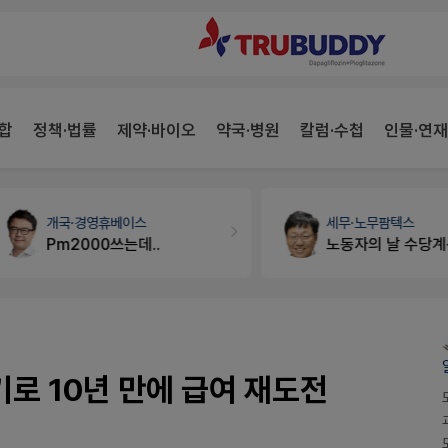
합
정책·법률
제약·바이오
약국·병원
칼럼·수첩
인물·연재
개국·경영
휴베이스
세무·노무
팜텍스
Pm2000쓰는데..
노동자의 날 수당계산은 어떻게 되나요
기로 10년 만에 급여 재도전