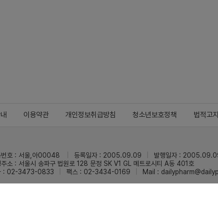
안내
이용약관
개인정보취급방침
청소년보호정책
법적고
번호 : 서울,아00048
등록일자 : 2005.09.09
발행일자 : 2005.09.0
주소 : 서울시 송파구 법원로 128 문정 SK V1 GL 메트로시티 A동 401호
 : 02-3473-0833
팩스 : 02-3434-0169
Mail :
dailypharm@dail
리팜의 모든 콘텐츠(기사)를 무단 사용하는 것은 저작권법에 저촉되며, 법적 제재를
pyright © Dailypharm1999-2026,All rights reserved.