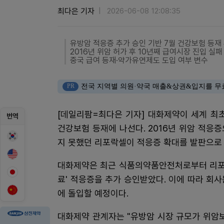
최다은 기자
2026-06-08 12:08:35
유방암 적응증 추가 승인 기반 7월 건강보험 등재
2016년 위암 허가 후 10년째 급여시장 진입 실패
중국 급여 등재·약가유연제도 도입 여부 변수
PR
전국 지역별 의원·약국 매출&상권&입지를 무
[데일리팜=최다은 기자] 대화제약이 세계 최
번역
건강보험 등재에 나선다. 2016년 위암 적응증
지 못했던 리포락셀이 적응증 확대를 발판으로 
대화제약은 최근 식품의약품안전처로부터 리포락셀
료' 적응증을 추가 승인받았다. 이에 따라 회
에 돌입할 예정이다.
대화제약 관계자는 "유방암 시장 규모가 위암