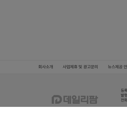
회사소개
사업제휴 및 광고문의
뉴스제공 
등록
발행
전화
데일
Family site
co