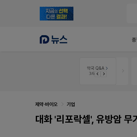
종
인
약국법률
법무법인 규원
약국 Q&A
3/6
경단녀요건중 근로스득원천징수액
문의합니다
제약·바이오
기업
대화 '리포락셀', 유방암 무