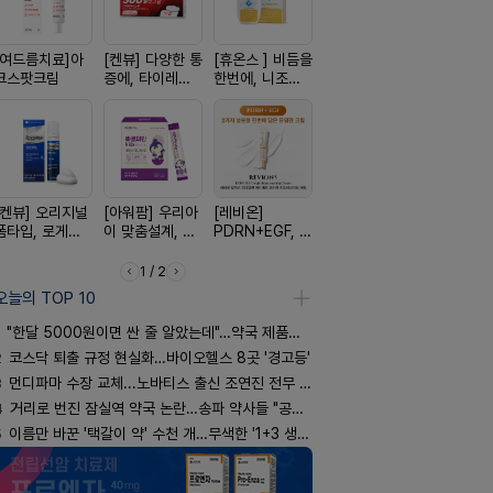
[여드름치료]아
[켄뷰] 다양한 통
[휴온스 ] 비듬을
[D판테놀]레비
[흉터치료]
크스팟크림
증에, 타이레놀
한번에, 니조랄
온디판테놀연고
리페어겔
정 500mg 10
2%액
정
[켄뷰] 오리지널
[아워팜] 우리아
[레비온]
[한독] 붙이는 통
[알엑스미]
폼타입, 로게인
이 맞춤설계, 바
PDRN+EGF, 레
증 전문가, 케토
스미 리쥬영
5%폼에어로졸
로타민 kids 엘
비온RX PDRN
톱 액티브 플라
트라 PDR
60g
더베리맛
EGF 크림
스타(쿨) 40매
10000 딥
1 / 2
어 크림
오늘의 TOP 10
"한달 5000원이면 싼 줄 알았는데"…약국 제품과 비교해보니
2
코스닥 퇴출 규정 현실화…바이오헬스 8곳 '경고등'
3
먼디파마 수장 교체...노바티스 출신 조연진 전무 내정
4
거리로 번진 잠실역 약국 논란…송파 약사들 "공공성 훼손"
5
이름만 바꾼 '택갈이 약' 수천 개…무색한 '1+3 생동'