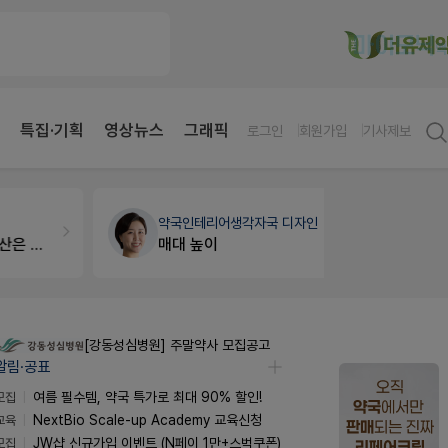
특집·기획
영상뉴스
그래픽
로그인
회원가입
기사제보
약국인테리어
생각자국 디자인
약국대출
메
매대 높이
[강동성심병원] 주말약사 모집공고
알림·공표
모집
여름 필수템, 약국 특가로 최대 90% 할인!
교육
NextBio Scale-up Academy 교육신청
모집
JW샵 신규가입 이벤트 (N페이 1만+스벅쿠폰)