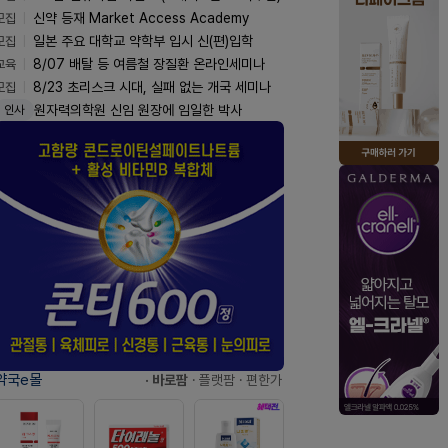
모집
신약 등재 Market Access Academy
모집
일본 주요 대학교 약학부 입시 신(편)입학
교육
8/07 배탈 등 여름철 장질환 온라인세미나
모집
8/23 초리스크 시대, 실패 없는 개국 세미나
원자력의학원 신임 원장에 임일한 박사
인사
약국e몰
· 바로팜
· 플랫팜
· 편한가