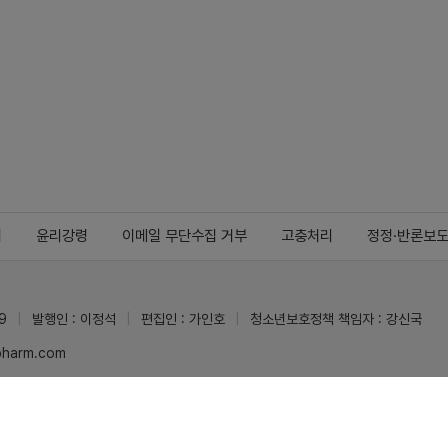
지
윤리강령
이메일 무단수집 거부
고충처리
정정·반론보
9
발행인 : 이정석
편집인 : 가인호
청소년보호정책 책임자 : 강신국
ypharm.com
 받을 수 있습니다.