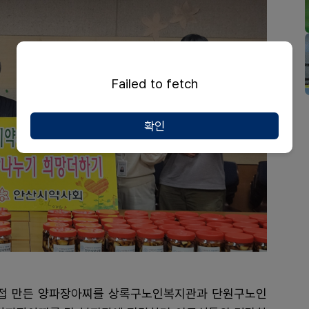
Failed to fetch
확인
접 만든 양파장아찌를 상록구노인복지관과 단원구노인