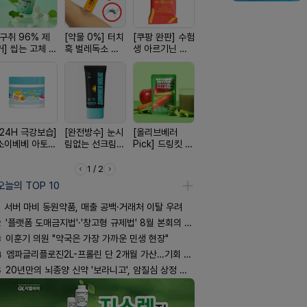
[구취 96% 제
[약물 0%] 터치
[쿠팡 완판] 수험
[평점 4.9]약사
[100% 천
거] 씹는 고체 가
훅 벌레독소 흡
생 아르기닌 에
선택 근본 솔루
멜팅 하트 
글
인기
너지 젤리
션, 솔티스
마사지기
[24H 극강보습]
[완전방수] 눈시
[올리브베러
[4.98후기검증]
[국내최초]
소이베베 아토
림없는 선크림
Pick] 드링킷 건
빛나는 피부 오
디퓨저 천연
크림
(SPF50+)
강음료
브링 세럼
피 모키센트
퓨저
1 / 2
오늘의 TOP 10
서버 마비 동원약품, 매출 공백·거래처 이탈 우려
2
'플랫폼 도매금지법'·'창고형 규제법' 8월 본회의 통과 기류
3
이훈기 의원 "약국은 가장 가까운 민생 현장"
4
엠파글리플로진2L-프롤린 단 2개월 가산…기회 잡을까
5
20년만의 뇌종양 신약 '보라니고', 암질심 상정 주목