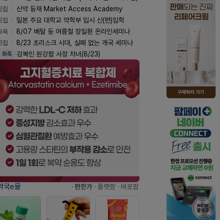
모집
신약 등재 Market Access Academy
모집
일본 주요 대학교 약학부 입시 신(편)입학
교육
8/07 배탈 등 여름철 장질환 온라인세미나
모집
8/23 초리스크 시대, 실패 없는 개국 세미나
강복인 원강팜 사장 차녀(8/23)
화촉
약국e몰
· 편한가
· 플랫팜
· 바로팜