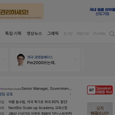
특집·기획
영상뉴스
그래픽
로그인
회원가입
기사제보
개국·경영
휴베이스
약국인테리
Pm2000쓰는데..
매대 높이
Senior Manager, Government Affairs & External Liaison (Permanent)
알림·공표
모집
여름 필수템, 약국 특가로 최대 90% 할인!
교육
NextBio Scale-up Academy 교육신청
모집
JW샵 신규가입 이벤트 (N페이 1만+스벅쿠폰)