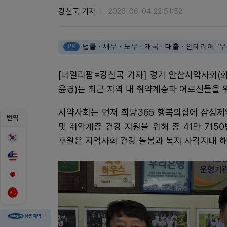
강신국 기자
2026-06-04 22:51:52
PR
법률 · 세무 · 노무 · 개국 · 대출 · 인테리어
[데일리팜=강신국 기자] 경기 안산시약사회(
윤경)는 최근 지역 내 취약계층과 어르신들을 
시약사회는 먼저 희망365 행복의집에 삼성제
번역
및 취약계층 건강 지원을 위해 총 41만 7150
후원은 지역사회 건강 돌봄과 복지 사각지대 해