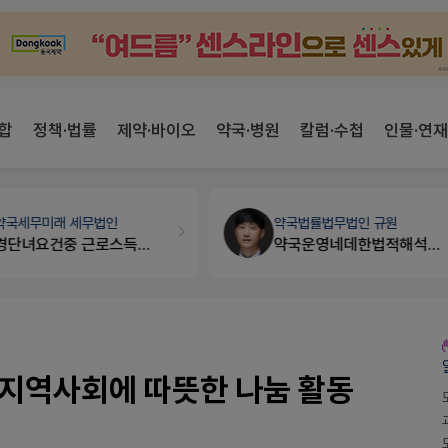
합
정책·법률
제약·바이오
약국·병원
칼럼·수첩
인물·연재
약국세무
미래 세무법인
약국법률
법무법인 규원
경단녀요건중 근로스득원천징수액
약국운영네데한법적해석응구함
지역사회에 따뜻한 나눔 활동