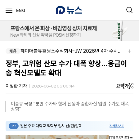
ENG
알보젠코리아-향남공장 OQA 품질약사 채용(주5일/파트타임 가능)
제이더블유홀딩스주식회사-JW 2026년 4차 수시채용
채용
채용
정부, 고위험 산모 수가 대폭 향상…응급이
송 혁신모델도 확대
요약
가
이정환 기자
2026-06-02 06:00:44
이중규 국장 "분만 수가와 함께 신생아 중환자실 입원 수가도 대폭
상향"
일본 주요 대학교 약학부 입시 신(편)입학
자세히보기
PR
[데일리팜=