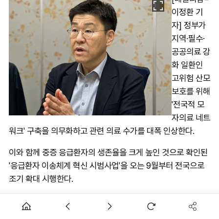
이정환 기
자] 정부가
지역·필수·
공공의료 강
화 일환인
고위험 산모
보호를 위해
'전국적 모
자의료 네트
워크' 구축을 의무화하고 관련 의료 수가를 대폭 인상한다.
이와 함께 중증 응급환자의 생존율을 크게 높인 것으로 확인된
'응급환자 이송체계 혁신 시범사업'을 오는 9월부터 전국으로
조기 확대 시행한다.
1일 이중규 복지부 공공보건정책관은 전문기자협의회와 만난
자리에서 이같이 설명했다.