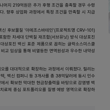
 나머지 219억원은 추가 후행 조건을 충족할 경우 수령
이다. 향후 상업화 과정에서 특정 조건을 만족할 시 지급
신 후보물질 '아메조스바테인'(프로젝트명 CRV-101)
포함한 차세대 단백질 재조합(서브유닛) 방식 대상포진
 대상포진 백신 표준 제품으로 꼽히는 글락소스미스클
직접 비교 임상을 통해 비열등한 면역원성과 우수한 내약성
리오를 대대적으로 확장하는 과정에서 이뤄졌다. 릴리는
마텍, 백신 컴퍼니 등 3개사를 총 38억달러에 동시 인수
시장에서 확보한 막대한 현금창출력을 바탕으로 감염병 백
존 치료제 중심 포트폴리오를 질병 예방 영역으로 확장하