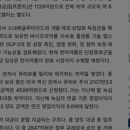
금(업프론트)은 1129억원으로 전체 계약 규모의 약 6.
로열티는 별도다.
에서 소네페글루타이드의 개발·제조·상업화 독점권을 확
적으로 보유한 바이오의약품 지속형 플랫폼 기술 랩스
GLP-2의 장 성장 촉진, 염증 완화, 장 점막 보호·재
장 가능성을 검토해왔다. 현재 한미약품은 단장증후군을
당 임상은 한미약품이 완료 시점까지 수행할 예정이다.
신 관계사 큐레보를 릴리에 매각하는 계약을 맺었다. 총
자 보유 중인 미국 백신 관계사 큐레보 주식 2107만53
1
 금액은 4599억원으로 산정됐다. 이는 지난해 말 녹십
 초대형 계약이다. 지난해 녹십자 연결 기준 영업이익이
 양도 금액은 연간 영업이익의 6.6배에 달한다.
라 대금이 분할 지급되는 구조다. 총 양도 대금 중 업프
준이다. 이 중 2847억원은 정부 규제당국 승인 등 거래