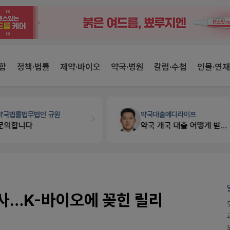
합
정책·법률
제약·바이오
약국·병원
칼럼·수첩
인물·연재
약국대출
메디라이프
개국·경영
휴베이스
약국 개국 대출 어떻게 받아야할지 어렵습니다
Pm2000쓰는데..
 성사…K-바이오에 꽂힌 릴리