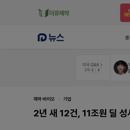
종
 디자인
약국법률
법무법인 규원
약국 Q&A
3/6
문의합니다
제약·바이오
기업
2년 새 12건, 11조원 딜