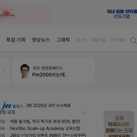
특집·기획
영상뉴스
그래픽
로그인
회원가입
기사제보
약국세무
미래 세무법인
세무·노무
팜
경단녀요건중 근로스득원천징수액
JW 2026년 4차 수시채용
알림·공표
모집
여름 필수템, 약국 특가로 최대 90% 할인!
교육
NextBio Scale-up Academy 교육신청
모집
JW샵 신규가입 이벤트 (N페이 1만+스벅쿠폰)