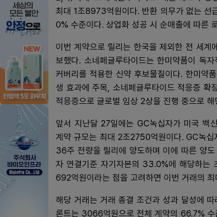
최대 1조8973억원이다. 반환 의무가 없는 선급
0% 수준이다. 상업화 성공 시 순매출에 따른 
이번 계약으로 릴리는 한국을 제외한 전 세계
보했다. 소네페글루타이드는 한미약품이 독자
커버리를 적용한 신약 후보물질이다. 한미약품은 
생 효과에 주목, 소네페글루타이드 적응증 확
적응증으로 글로벌 임상 2상을 진행 중으로 해
앞서 지난달 27일에는 GC녹십자가 미국 백
계약 규모는 최대 2조2750억원이다. GC녹십
36주 전량을 릴리에 양도하며 이에 따른 양도
자 연결기준 자기자본의 33.0%에 해당하는
692억원이라는 점을 고려하면 이번 거래의 최대
해당 거래는 거래 종결 조건과 성과 달성에 따
론트는 3066억원으로 전체 계약의 66.7% 수