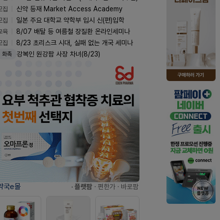
모집
신약 등재 Market Access Academy
모집
일본 주요 대학교 약학부 입시 신(편)입학
교육
8/07 배탈 등 여름철 장질환 온라인세미나
모집
8/23 초리스크 시대, 실패 없는 개국 세미나
강복인 원강팜 사장 차녀(8/23)
화촉
약국e몰
· 플랫팜
· 편한가
· 바로팜