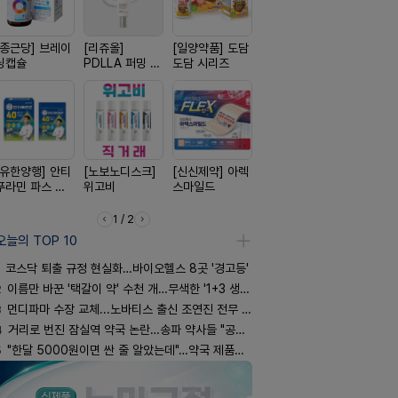
[종근당] 브레이
[리쥬올]
[일양약품] 도담
[신신제약] 모스
[동성제약]
닝캡슐
PDLLA 퍼밍 크
도담 시리즈
키토 밀크
환 F정
림 30ml
[유한양행] 안티
[노보노디스크]
[신신제약] 아렉
[경방신약] 방콜
[일양약품]
푸라민 파스 시
위고비
스마일드
브이산
엑스피
리즈
1 / 2
오늘의 TOP 10
코스닥 퇴출 규정 현실화…바이오헬스 8곳 '경고등'
2
이름만 바꾼 '택갈이 약' 수천 개…무색한 '1+3 생동'
3
먼디파마 수장 교체...노바티스 출신 조연진 전무 내정
4
거리로 번진 잠실역 약국 논란…송파 약사들 "공공성 훼손"
5
"한달 5000원이면 싼 줄 알았는데"…약국 제품과 비교해보니