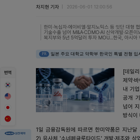
차지현 기자
2026-06-01 12:00:56
한미·녹십자·에이비엘·알지노믹스 등 잇단 대형 
기술수출 넘어 M&A·CDMO·AI 신약개발·오픈
복지부와 5년 5억달러 투자 MOU…한국, 아시아
PR
일본 주요 대학교 약학부 한국인 특별 전형 입
[데일
번역
제약·바
내 기업
공개 기
넘어 지
방식이 
1일 금융감독원에 따르면 한미약품은 지난달 3
2) 유사체 '소네페글루타이드' 개발·제조와 