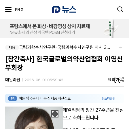
ENG
국립과학수사연구원-국립과학수사연구원 약사 3명 채용
채용
[창간축사] 한국글로벌의약산업협회 이영신
부회장
요약
가
데일리팜
2026-06-01 05:59:46
아는 약국은 다 아는 신제품 최신정보
팜스타클럽
PR
데일리팜의 창간 27주년을 진심
으로 축하드립니다.