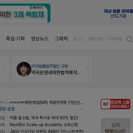
특집·기획
영상뉴스
그래픽
로그인
회원가입
기사제보
약국세무
미래 세무법인
개국·경영
휴
경단녀요건중 근로스득원천징수액
Pm2000
병원영업(MR) 채용연계형 인턴(신입사원) 모집 공고
알림·공표
모집
여름 필수템, 약국 특가로 최대 90% 할인!
교육
NextBio Scale-up Academy 교육신청
모집
JW샵 신규가입 이벤트 (N페이 1만+스벅쿠폰)