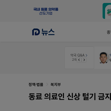
종
 디자인
약국대출
메디라이프
약국 Q&A
3/6
약국 개국 대출 어떻게 받아야할지 어렵습니다
정책·법률
복지부
동료 의료인 신상 털기 금지