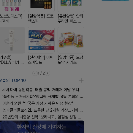
[노보노디스크]
[일양약품] 프로
[유한양행] 안티
[신신제약] 모스
[동성제약]
위고비
엑스피
푸라민 파스 시
키토 밀크
환 F정
리즈
[리쥬올]
[신신제약] 아렉
[일양약품] 도담
[삼진제약] 게보
[경방신약]
PDLLA 퍼밍 크
스마일드
도담 시리즈
핏 시리즈
브이산
림 30ml
1 / 2
오늘의 TOP 10
서버 마비 동원약품, 매출 공백·거래처 이탈 우려
2
'플랫폼 도매금지법'·'창고형 규제법' 8월 본회의 통과 기류
3
이훈기 의원 "약국은 가장 가까운 민생 현장"
4
엠파글리플로진2L-프롤린 단 2개월 가산…기회 잡을까
5
20년만의 뇌종양 신약 '보라니고', 암질심 상정 주목