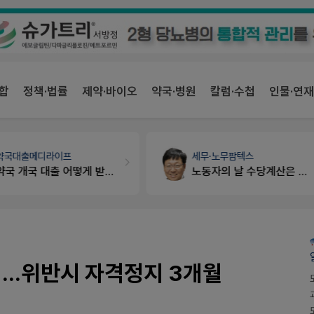
합
정책·법률
제약·바이오
약국·병원
칼럼·수첩
인물·연재
세무·노무
팜텍스
약국법률
법무법인 규원
노동자의 날 수당계산은 어떻게 되나요
약국운영네데한법적해석응구함
...위반시 자격정지 3개월