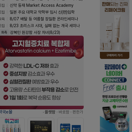
모집
신약 등재 Market Access Academy
모집
일본 주요 대학교 약학부 입시 신(편)입학
교육
8/07 배탈 등 여름철 장질환 온라인세미나
모집
8/23 초리스크 시대, 실패 없는 개국 세미나
강복인 원강팜 사장 차녀(8/23)
화촉
약국e몰
· 플랫팜
· 바로팜
· 편한가