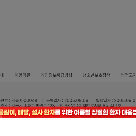
안내
이용약관
개인정보취급방침
청소년보호정책
법적고
번호 : 서울,아00048
등록일자 : 2005.09.09
발행일자 : 2005.09.0
주소 : 서울시 송파구 법원로 128 문정 SK V1 GL 메트로시티 A동 401호
 : 02-3473-0833
팩스 : 02-3434-0169
Mail :
dailypharm@dail
리팜의 모든 콘텐츠(기사)를 무단 사용하는 것은 저작권법에 저촉되며, 법적 제재를
pyright © Dailypharm1999-2026,All rights reserved.