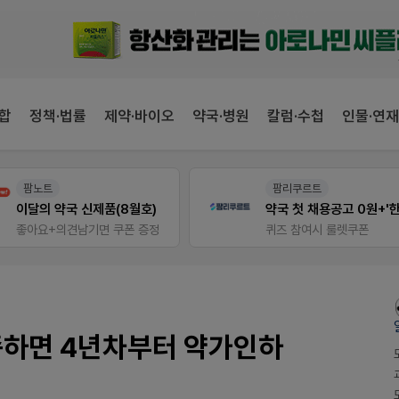
합
정책·법률
제약·바이오
약국·병원
칼럼·수첩
인물·연재
팜노트
팜리쿠르트
이달의 약국 신제품(8월호)
좋아요+의견남기면 쿠폰 증정
퀴즈 참여시 룰렛쿠폰
족하면 4년차부터 약가인하