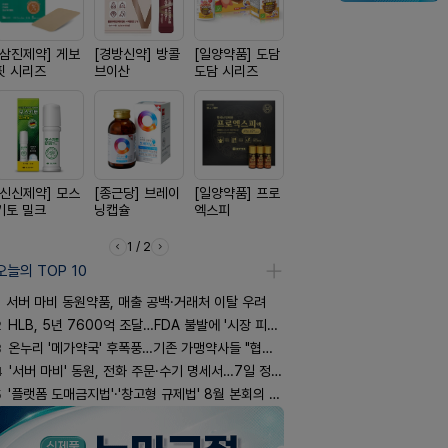
[삼진제약] 게보
[경방신약] 방콜
[일양약품] 도담
[동성제약] 정로
[신신제약]
핏 시리즈
브이산
도담 시리즈
환 F정
스마일드
[신신제약] 모스
[종근당] 브레이
[일양약품] 프로
[유한양행] 안티
[노보노디스
키토 밀크
닝캡슐
엑스피
푸라민 파스 시
위고비
리즈
1 / 2
오늘의 TOP 10
서버 마비 동원약품, 매출 공백·거래처 이탈 우려
2
HLB, 5년 7600억 조달…FDA 불발에 '시장 피로감'
3
온누리 '메가약국' 후폭풍…기존 가맹약사들 "협의체 만들자"
4
'서버 마비' 동원, 전화 주문·수기 명세서…7일 정상화 되나
5
'플랫폼 도매금지법'·'창고형 규제법' 8월 본회의 통과 기류