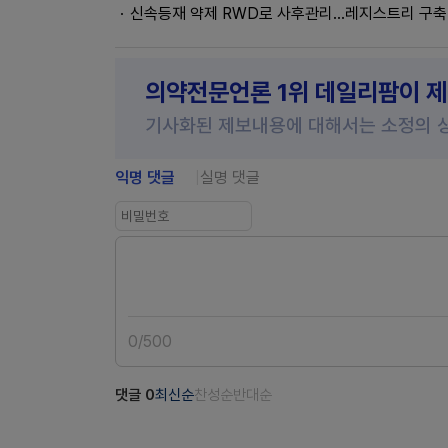
신속등재 약제 RWD로 사후관리...레지스트리 구축
의약전문언론 1위 데일리팜이 
기사화된 제보내용에 대해서는 소정의 
익명 댓글
실명 댓글
0
/
500
댓글
0
최신순
찬성순
반대순