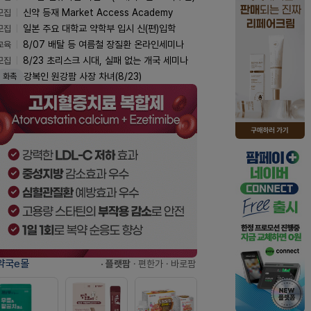
모집
신약 등재 Market Access Academy
모집
일본 주요 대학교 약학부 입시 신(편)입학
교육
8/07 배탈 등 여름철 장질환 온라인세미나
모집
8/23 초리스크 시대, 실패 없는 개국 세미나
강복인 원강팜 사장 차녀(8/23)
화촉
약국e몰
· 플랫팜
· 편한가
· 바로팜