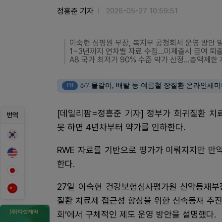
정흥준 기자
2026-05-27 10:59:51
이숙현 심평원 부장, 복지부 공청회서 운영 방안 
1~3년까지 연차별 자료 수집...미제출시 급여 퇴
A8 국가 최저가 90% 수준 약가 산정...총액제한
PR
8/7 물갈이, 배탈 등 여름철 장질환 온라인세
[데일리팜=정흥준 기자] 정부가 희귀질환 치
번역
못 하면 4년차부터 약가를 인하한다.
RWE 자료를 기반으로 평가가 이뤄지지만 만
한다.
27일 이숙현 건강보험심사평가원 신약등재부
질환 치료제 접근성 향상을 위한 신속등재 추
회’에서 구체적인 제도 운영 방안을 설명했다.