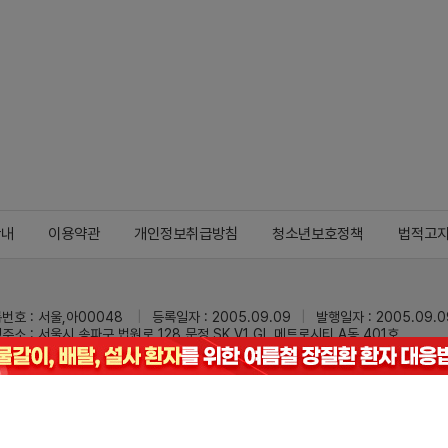
안내
이용약관
개인정보취급방침
청소년보호정책
법적고
번호 : 서울,아00048
등록일자 : 2005.09.09
발행일자 : 2005.09.0
주소 : 서울시 송파구 법원로 128 문정 SK V1 GL 메트로시티 A동 401호
 : 02-3473-0833
팩스 : 02-3434-0169
Mail :
dailypharm@dail
리팜의 모든 콘텐츠(기사)를 무단 사용하는 것은 저작권법에 저촉되며, 법적 제재를
pyright © Dailypharm1999-2026,All rights reserved.