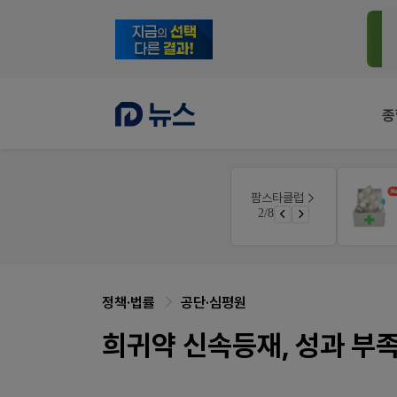
종
약사 전용 멤버십몰
팜스타클럽
편한가 멤버십몰
3/8
가입 시 50% 할인 쿠폰+적립금까지!
정책·법률
공단·심평원
희귀약 신속등재, 성과 부