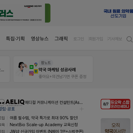
특집·기획
영상뉴스
그래픽
로그인
회원가입
기사제보
팜노트
약사 
약국 첫 채용공고 0원+'한번 더' 무료 연장
약국 마케팅 성공사례
JW 
좋아요+의견남기면 쿠폰 증정
메디컬 커뮤니케이션 컨설턴트(Associate) / 메디컬라이터 채용
알림·공표
모집
여름 필수템, 약국 특가로 최대 90% 할인!
교육
NextBio Scale-up Academy 교육신청
모집
JW샵 신규가입 이벤트 (N페이 1만+스벅쿠폰)