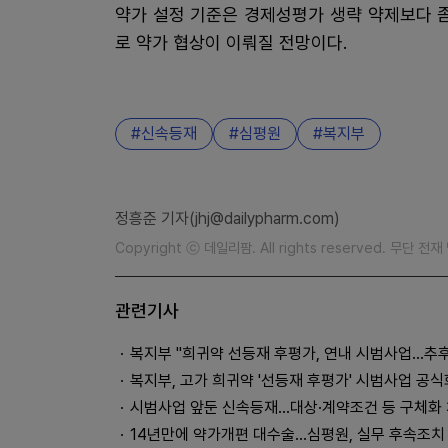
약가 설정 기준은 경제성평가 생략 약제보다 좀
로 약가 협상이 이뤄질 전망이다.
신속등재
심평원
복지부
정흥준 기자(jhj@dailypharm.com)
Copyright ⓒ 데일리팜. All rights reserved. 무단 전
관련기사
복지부 "희귀약 선등재 후평가, 연내 시범사업…추후
복지부, 고가 희귀약 '선등재 후평가' 시범사업 공식
시범사업 앞둔 신속등재...대상·계약조건 등 구체화
14년만에 약가개편 대수술...심평원, 실무 후속조치