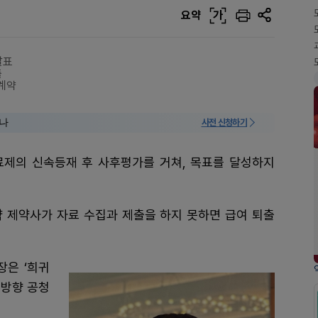
요약
가
발표
출
 계약
미나
사전 신청하기
료제의 신속등재 후 사후평가를 거쳐, 목표를 달성하지
약 제약사가 자료 수집과 제출을 하지 못하면 급여 퇴출
장은 ‘희귀
진방향 공청