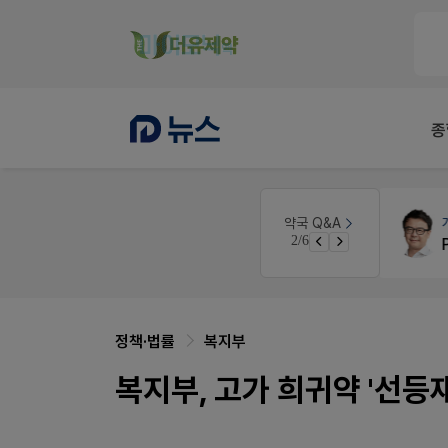
종
세무·노무
팜텍스
약국 Q&A
3/6
노동자의 날 수당계산은 어떻게 되나요
정책·법률
복지부
복지부, 고가 희귀약 '선등