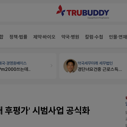
합
정책·법률
제약·바이오
약국·병원
칼럼·수첩
인물·연재
개국·경영
휴베이스
약국세무
미래 세무법인
Pm2000쓰는데..
경단녀요건중 근로스득원천징수액
재 후평가' 시범사업 공식화