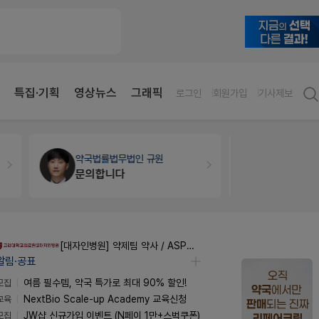
특집·기획
영상뉴스
그래픽
로그인
회원가입
기사제보
약국법률
법무법인 규원
약국인테리
문의합니다
매대 높이
[대자인병원] 약제팀 약사 / ASP팀 감염전문약사 모집
알림·공표
모집
여름 필수템, 약국 특가로 최대 90% 할인!
교육
NextBio Scale-up Academy 교육신청
모집
JW샵 신규가입 이벤트 (N페이 1만+스벅쿠폰)