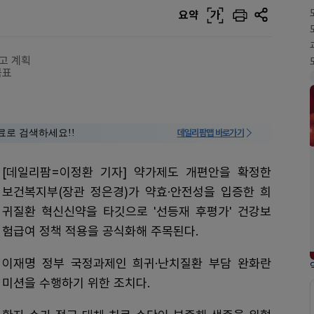
요약
가
고 계획
목표
료로 검색하세요!!
데일리팜맵 바로가기
[데일리팜=이정환 기자] 약가제도 개편안을 확정한
보건복지부(장관 정은경)가 약효·안전성을 입증한 희
귀질환 혁신신약을 타깃으로 '선등재 후평가' 건강보
험급여 정책 적용을 공식화해 주목된다.
이재명 정부 국정과제인 희귀·난치질환 부담 완화란
미션을 수행하기 위한 조치다.