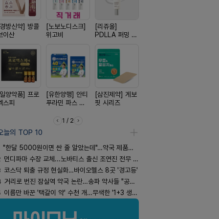
[경방신약] 방콜
[노보노디스크]
[리쥬올]
[옵투스] 오에수
[신신제약]
브이산
위고비
PDLLA 퍼밍 크
시리즈
키토 밀크
림 30ml
[일양약품] 프로
[유한양행] 안티
[삼진제약] 게보
[종근당] 브레이
[신신제약]
엑스피
푸라민 파스 시
핏 시리즈
닝캡슐
스마일드
리즈
1 / 2
오늘의 TOP 10
"한달 5000원이면 싼 줄 알았는데"…약국 제품과 비교해보니
2
먼디파마 수장 교체...노바티스 출신 조연진 전무 내정
3
코스닥 퇴출 규정 현실화…바이오헬스 8곳 '경고등'
4
거리로 번진 잠실역 약국 논란…송파 약사들 "공공성 훼손"
5
이름만 바꾼 '택갈이 약' 수천 개…무색한 '1+3 생동'