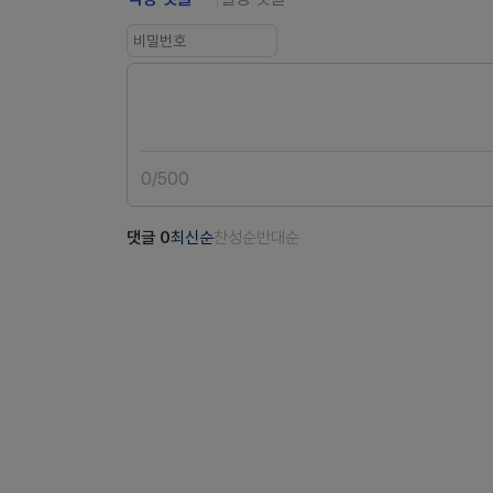
0
/
500
댓글
0
최신순
찬성순
반대순