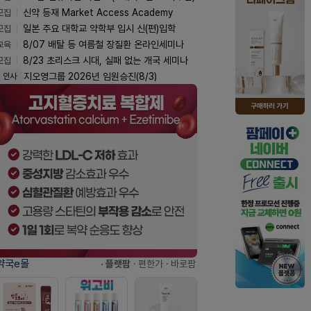
모집
신약 등재 Market Access Academy
모집
일본 주요 대학교 약학부 입시 신(편)입학
교육
8/07 배탈 등 여름철 장질환 온라인세미나
모집
8/23 초리스크 시대, 실패 없는 개국 세미나
지오영그룹 2026년 임원승진(8/3)
인사
약국e몰
· 플랫팜
· 편한가
· 바로팜