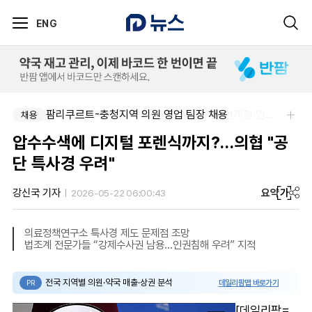
ENG
팜리쿠르트-충청지역 의원 영업 팀장 채용
한국오츠카제약(주)-병원영업(MR) 채용연계형 인턴(신입사원) 모집 공고
채용
채용
압수수색에 디지털 포렌식까지?…의협 "공
단 특사경 우려"
요약
가
강신국 기자
2026-05-22 06:00:43
의료정책연구소 특사경 제도 문제점 조망
법조계 전문가들 “강제수사권 남용...인권침해 우려” 지적
전국 지역별 의원·약국 매출·상권 분석
데일리팜맵 바로가기
PR
[데일리팜=