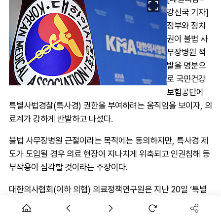
강신국 기자]
정부와 정치
권이 불법 사
무장병원 적
발을 명분으
로 국민건강
보험공단에
특별사법경찰(특사경) 권한을 부여하려는 움직임을 보이자, 의
료계가 강하게 반발하고 나섰다.
불법 사무장병원 근절이라는 목적에는 동의하지만, 특사경 제
도가 도입될 경우 의료 현장이 지나치게 위축되고 인권침해 등
부작용이 심각할 것이라는 주장이다.
대한의사협회(이하 의협) 의료정책연구원은 지난 20일 ‘특별
사법경찰제도’를 주제로 의료정책포럼을 개최하고 건보공단
특사경 제도 도입의 문제점을 집중 점검했다.