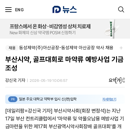
ENG
동성제약(주)아산공장-동성제약 아산공장 약사 채용
채용
부산시약, 골프대회로 마약류 예방사업 기금
조성
요약
가
강신국 기자
2026-05-19 10:06:57
일본 주요 대학교 약학부 입시 신(편)입학
자세히보기
PR
[데일리팜=강신국 기자] 부산시약사회(회장 변정석)는 지난
17일 부산 컨트리클럽에서 ‘마약류 및 약물오남용 예방사업 기
금마련을 위한 제17회 부산광역시약사회장배 골프대회’를 개