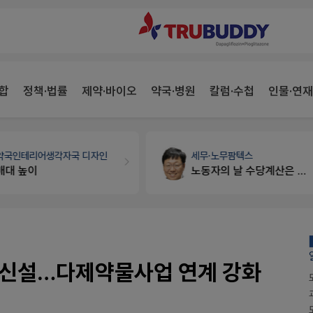
합
정책·법률
제약·바이오
약국·병원
칼럼·수첩
인물·연재
약국인테리어
생각자국 디자인
세무·노무
팜텍스
매대 높이
노동자의 날 수당계산은 어떻게 되나요
 신설…다제약물사업 연계 강화