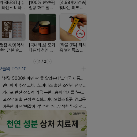
[약국BEST!] 뉴
[100% 천연옥]
[4.98후기검증]
[구취 96% 제
[올리브베
비타센스 비타민
멜팅 하트 괄사
빛나는 피부 오
거] 씹는 고체 가
Pick] 드링
흡입기
마사지기
브링 세럼
글
강음료
[평점 4.9]약사
[국내최초] 모기
[약물 0%] 터치
[여름 한정 특가]
[완전방수]
선택 근본 솔루
디퓨저 천연 계
훅 벌레독소 흡
편한가 여름 쿨
림없는 선
션, 솔티스
피 모키센트 디
인기
세일! (여름 필수
(SPF50+)
퓨저
템 싹쓰리)
1 / 2
오늘의 TOP 10
"한달 5000원이면 싼 줄 알았는데"…약국 제품과 비교해보니
2
먼디파마 수장 교체...노바티스 출신 조연진 전무 내정
3
거리로 번진 잠실역 약국 논란…송파 약사들 "공공성 훼손"
4
코스닥 퇴출 규정 현실화…바이오헬스 8곳 '경고등'
5
이름만 바꾼 '택갈이 약' 수천 개…무색한 '1+3 생동'