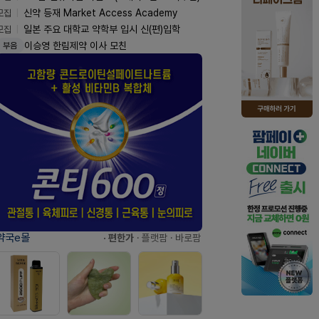
모집
신약 등재 Market Access Academy
모집
일본 주요 대학교 약학부 입시 신(편)입학
이승영 한림제약 이사 모친
부음
약국e몰
· 편한가
· 플랫팜
· 바로팜