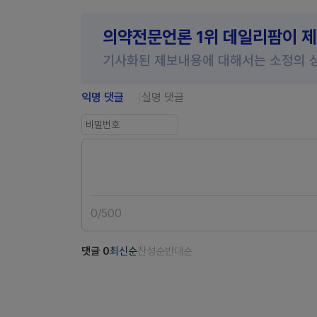
의약전문언론 1위 데일리팜이 
기사화된 제보내용에 대해서는 소정의 
익명 댓글
실명 댓글
0
/
500
댓글
0
최신순
찬성순
반대순