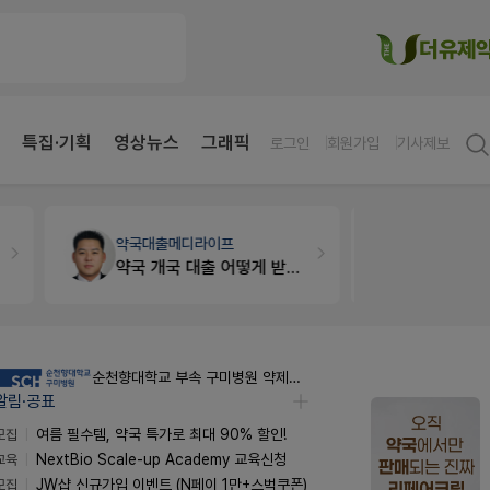
특집·기획
영상뉴스
그래픽
로그인
회원가입
기사제보
약국대출
메디라이프
약국법률
법
약국 개국 대출 어떻게 받아야할지 어렵습니다
문의합니
순천향대학교 부속 구미병원 약제팀 계약직 야간약사 채용공고
알림·공표
모집
여름 필수템, 약국 특가로 최대 90% 할인!
교육
NextBio Scale-up Academy 교육신청
모집
JW샵 신규가입 이벤트 (N페이 1만+스벅쿠폰)