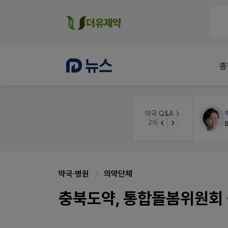
종
개국·경영
휴베이스
약국 Q&A
3/6
Pm2000쓰는데..
약국·병원
의약단체
충북도약, 통합돌봄위원회