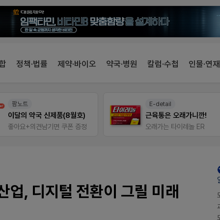
합
정책·법률
제약·바이오
약국·병원
칼럼·수첩
인물·연재
팜노트
E-detail
이달의 약국 신제품(8월호)
근육통은 오래가니깐!
좋아요+의견남기면 쿠폰 증정
오래가는 타이레놀 ER
산업, 디지털 전환이 그릴 미래