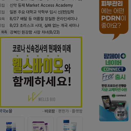
모집
신약 등재 Market Access Academy
모집
일본 주요 대학교 약학부 입시 신(편)입학
교육
8/07 배탈 등 여름철 장질환 온라인세미나
모집
8/23 초리스크 시대, 실패 없는 개국 세미나
강복인 원강팜 사장 차녀(8/23)
화촉
약국e몰
· 바로팜
· 편한가
· 플랫팜