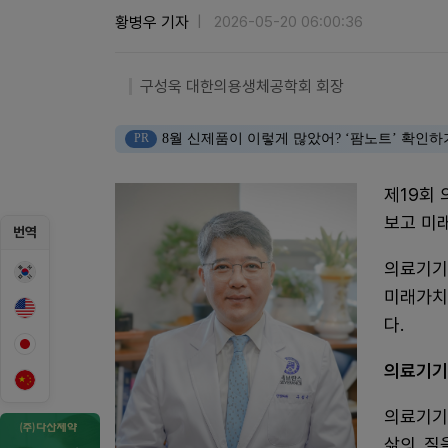
황병우 기자
2026-05-20 06:00:36
구성욱 대한의용생체공학회 회장
PR
8월 신제품이 이렇게 많았어? ‘팜노트’ 확인하
제19회
보고 미
번역
의료기기
미래가치
다.
의료기기
의료기기
삶의 질