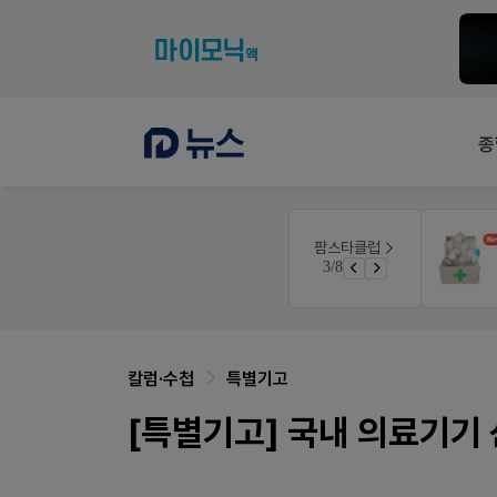
종
팜노트
팜스타클럽
듀오락 스탑과 여름철 장질환 대응법
약국 마케팅 성공사례
3/8
물갈이, 배탈, 설사 환자를 위한 실전 상담&판매 전략
좋아요+의견남기면 쿠폰 증정
칼럼·수첩
특별기고
[특별기고] 국내 의료기기 