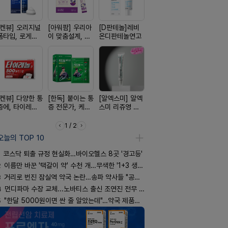
[켄뷰] 오리지널
[아워팜] 우리아
[D판테놀]레비
[쥬베룩] 진짜 쥬
[휴온스 ] 
폼타입, 로게인
이 맞춤설계, 바
온디판테놀연고
베룩을 담은 약
한번에, 니
5%폼에어로졸
로타민 kids 엘
국전용 PDLLA
2%액
60g
더베리맛
크림
[켄뷰] 다양한 통
[한독] 붙이는 통
[알엑스미] 알엑
[리쥬올] 닥터 리
[여드름치료
증에, 타이레놀
증 전문가, 케토
스미 리쥬영 울
쥬올 어드밴스드
크스팟크림
정 500mg 10
톱 액티브 플라
트라 PDRN
PDRN 리쥬비네
정
스타(쿨) 40매
10000 딥리페
이팅 크림 30ml
1 / 2
어 크림
오늘의 TOP 10
코스닥 퇴출 규정 현실화…바이오헬스 8곳 '경고등'
2
이름만 바꾼 '택갈이 약' 수천 개…무색한 '1+3 생동'
3
거리로 번진 잠실역 약국 논란…송파 약사들 "공공성 훼손"
4
먼디파마 수장 교체...노바티스 출신 조연진 전무 내정
5
"한달 5000원이면 싼 줄 알았는데"…약국 제품과 비교해보니