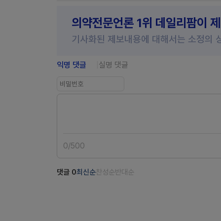
의약전문언론 1위 데일리팜이 
기사화된 제보내용에 대해서는 소정의 
익명 댓글
실명 댓글
0
/
500
댓글
0
최신순
찬성순
반대순