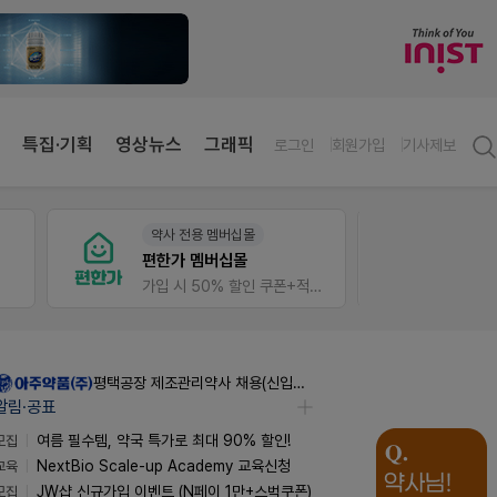
특집·기획
영상뉴스
그래픽
로그인
회원가입
기사제보
약사 전용 멤버십몰
V-Det
편한가 멤버십몰
가입 시 50% 할인 쿠폰+적립금까지!
비아핀 
평택공장 제조관리약사 채용(신입우대)
알림·공표
모집
여름 필수템, 약국 특가로 최대 90% 할인!
교육
NextBio Scale-up Academy 교육신청
모집
JW샵 신규가입 이벤트 (N페이 1만+스벅쿠폰)