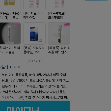
[휴온스 ] 비듬을
[흉터치료]아크
[여드름치료]아
[한독] 붙이는 통
[쥬베룩] 진
한번에, 니조랄
리페어겔
크스팟크림
증 전문가, 케토
베룩을 담은
2%액
톱 액티브 플라
국전용 PD
스타(쿨) 40매
크림
[알엑스미] 알엑
[켄뷰] 오리지널
[리쥬올] 닥터 리
[아워팜] 우리아
[D판테놀]
스미 리쥬영 울
폼타입, 로게인
쥬올 어드밴스드
이 맞춤설계, 바
온디판테놀
트라 PDRN
5%폼에어로졸
PDRN 리쥬비네
로타민 kids 엘
10000 딥리페
60g
이팅 크림 30ml
더베리맛
1 / 2
어 크림
오늘의 TOP 10
서버 마비 동원약품, 매출 공백·거래처 이탈 우려
2
HLB, 5년 7600억 조달…FDA 불발에 '시장 피로감'
3
온누리 '메가약국' 후폭풍…기존 가맹약사들 "협의체 만들자"
4
셧다운 닷새째…새벽 6시 배송차량 사라진 동원 물류센터
5
'서버 마비' 동원, 전화 주문·수기 명세서…7일 정상화 되나