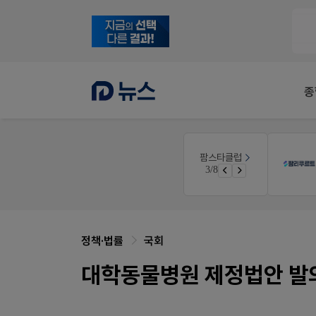
종
팜노트
팜스타클럽
듀오락 스탑과 여름철 장질환 대응법
약국 마케팅 성공사례
3/8
물갈이, 배탈, 설사 환자를 위한 실전 상담&판매 전략
좋아요+의견남기면 쿠폰 증정
정책·법률
국회
대학동물병원 제정법안 발의