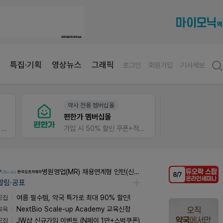
특집·기획
영상뉴스
그래픽
로그인
회원가입
기사제보
약사 전용 멤버십몰
V-Det
편한가 멤버십몰
가입 시 네이버 1만포인트 + 스벅쿠폰
가입 시 50% 할인 쿠폰+적립금까지!
비아핀 
병원영업(MR) 채용연계형 인턴(신입사원) 모집 공고
알림·공표
모집
여름 필수템, 약국 특가로 최대 90% 할인!
교육
NextBio Scale-up Academy 교육신청
모집
JW샵 신규가입 이벤트 (N페이 1만+스벅쿠폰)