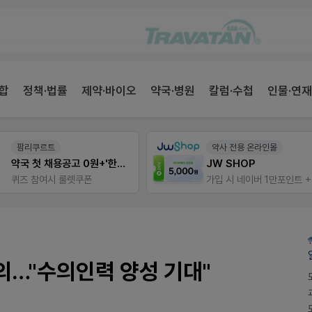
합
정책·법률
제약·바이오
약국·병원
칼럼·수첩
인물·연재
팜리쿠르트
약사 전용 온라인몰
약국 첫 채용공고 0원+'한번 더' 무료 연장
JW SHOP
퀴즈 참여시 룰렛쿠폰
…"수의인력 양성 기대"