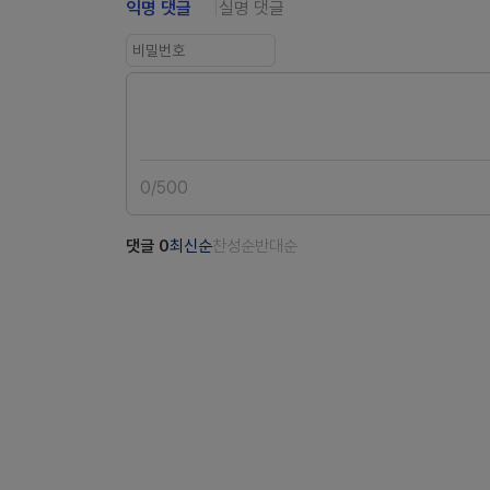
익명 댓글
실명 댓글
0
/
500
댓글
0
최신순
찬성순
반대순