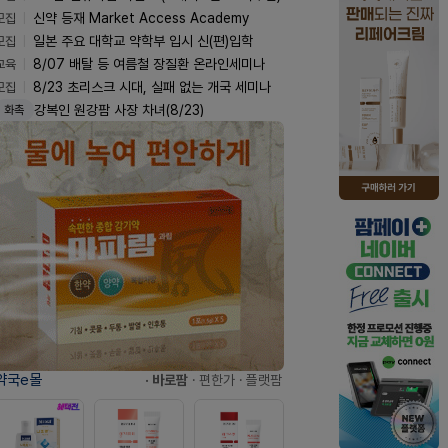
모집
신약 등재 Market Access Academy
모집
일본 주요 대학교 약학부 입시 신(편)입학
교육
8/07 배탈 등 여름철 장질환 온라인세미나
모집
8/23 초리스크 시대, 실패 없는 개국 세미나
강복인 원강팜 사장 차녀(8/23)
화촉
약국e몰
· 바로팜
· 편한가
· 플랫팜