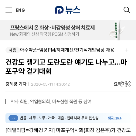
ENG
아주약품-임상PM/제제개선/건기식개발담당 채용
(유)한국비엠에스제약-Senior Manager, Government Affairs & External Liaison (Permanent)
채용
채용
건강도 챙기고 도란도란 얘기도 나누고…마
포구약 걷기대회
요약
가
강혜경 기자
2026-05-11 14:30:42
약사 회원, 약업협의회, 마포신협 직원 등 참여
법률 · 세무 · 노무 · 개국 · 대출 · 인테리어 무료 컨설팅
약국 Q&A
PR
[데일리팜=강혜경 기자] 마포구약사회(회장 김은주)가 건강도