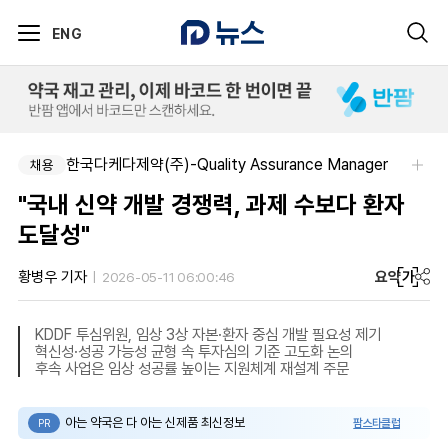
ENG
한국다케다제약(주)-Quality Assurance Manager
채용
"국내 신약 개발 경쟁력, 과제 수보다 환자
도달성"
요약
가
황병우 기자
2026-05-11 06:00:46
KDDF 투심위원, 임상 3상 자본·환자 중심 개발 필요성 제기
혁신성·성공 가능성 균형 속 투자심의 기준 고도화 논의
후속 사업은 임상 성공률 높이는 지원체계 재설계 주문
아는 약국은 다 아는 신제품 최신정보
팜스타클럽
PR