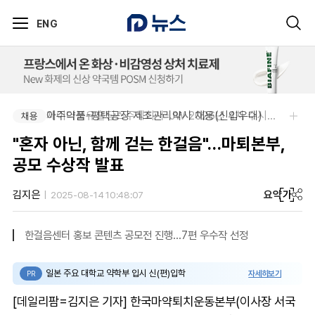
ENG
아주약품-평택공장 제조관리약사 채용(신입우대)
제이더블유홀딩스주식회사-JW 2026년 4차 수시채용
채용
채용
"혼자 아닌, 함께 걷는 한걸음"…마퇴본부,
공모 수상작 발표
요약
가
김지은
2025-08-14 10:48:07
한걸음센터 홍보 콘텐츠 공모전 진행…7편 우수작 선정
일본 주요 대학교 약학부 입시 신(편)입학
자세히보기
PR
[데일리팜=김지은 기자] 한국마약퇴치운동본부(이사장 서국