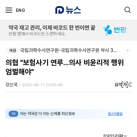
ENG
국립과학수사연구원-국립과학수사연구원 약사 3명 채용
채용
의협 "보험사기 연루...의사 비윤리적 행위
엄벌해야"
요약
가
강신국
2025-08-17 20:56:49
아는 약국은 다 아는 신제품 최신정보
팜스타클럽
PR
[데일리팜=