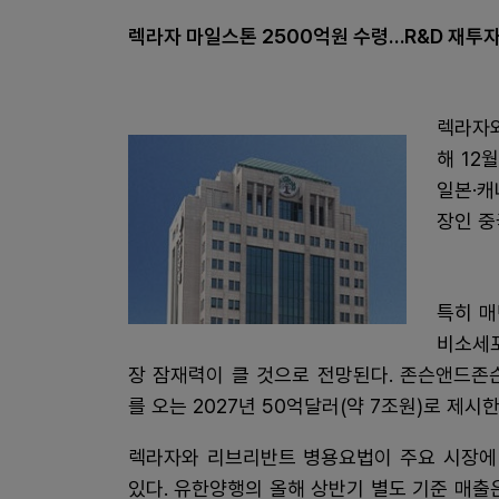
렉라자 마일스톤 2500억원 수령…R&D 재투
렉라자
해 12
일본·캐
장인 중
특히 매
비소세포
장 잠재력이 클 것으로 전망된다. 존슨앤드존
를 오는 2027년 50억달러(약 7조원)로 제시한
렉라자와 리브리반트 병용요법이 주요 시장에
있다. 유한양행의 올해 상반기 별도 기준 매출