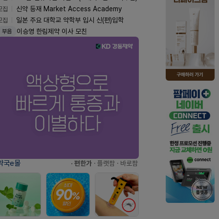
모집
신약 등재 Market Access Academy
모집
일본 주요 대학교 약학부 입시 신(편)입학
이승영 한림제약 이사 모친
부음
약국e몰
· 편한가
· 플랫팜
· 바로팜