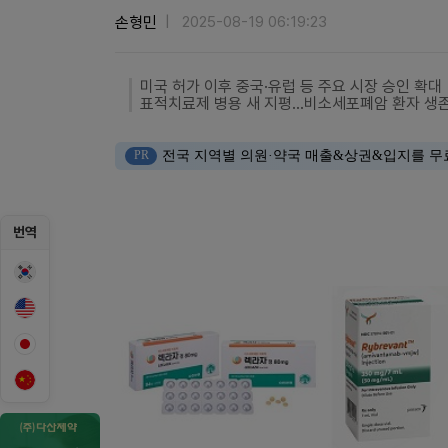
손형민
2025-08-19 06:19:23
미국 허가 이후 중국·유럽 등 주요 시장 승인 확대
표적치료제 병용 새 지평…비소세포폐암 환자 생존
PR
전국 지역별 의원·약국 매출&상권&입지를 무
번역