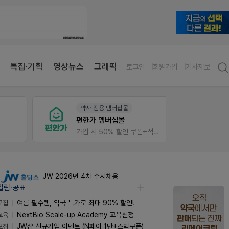
특집·기획
영상뉴스
그래픽
로그인
회원가입
기사제보
약사 전용 멤버십몰
약사 
편한가 멤버십몰
JW S
가입 시 50% 할인 쿠폰+적립금까지!
JW 2026년 4차 수시채용
알림·공표
모집
여름 필수템, 약국 특가로 최대 90% 할인!
교육
NextBio Scale-up Academy 교육신청
모집
JW샵 신규가입 이벤트 (N페이 1만+스벅쿠폰)