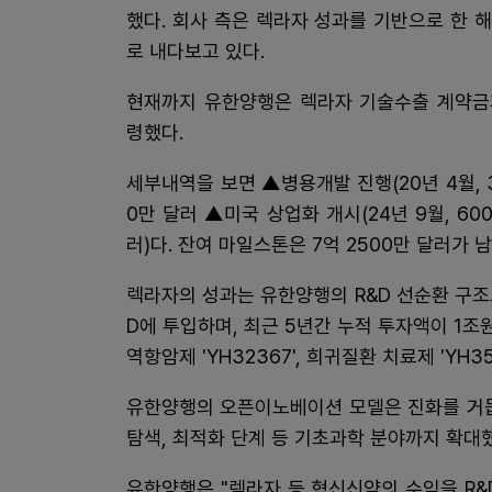
했다. 회사 측은 렉라자 성과를 기반으로 한
로 내다보고 있다.
현재까지 유한양행은 렉라자 기술수출 계약금과
령했다.
세부내역을 보면 ▲병용개발 진행(20년 4월, 35
0만 달러 ▲미국 상업화 개시(24년 9월, 600
러)다. 잔여 마일스톤은 7억 2500만 달러가 
렉라자의 성과는 유한양행의 R&D 선순환 구조로
D에 투입하며, 최근 5년간 누적 투자액이 1조
역항암제 'YH32367', 희귀질환 치료제 'Y
유한양행의 오픈이노베이션 모델은 진화를 거듭
탐색, 최적화 단계 등 기초과학 분야까지 확대
유한양행은 "렉라자 등 혁신신약의 수익을 R