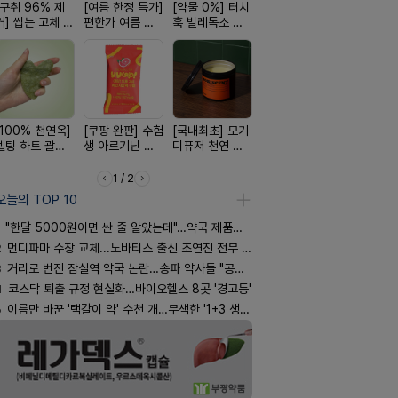
[구취 96% 제
[여름 한정 특가]
[약물 0%] 터치
[평점 4.9]약사
[24H 극강
거] 씹는 고체 가
편한가 여름 쿨
훅 벌레독소 흡
선택 근본 솔루
소이베베 
글
세일! (여름 필수
인기
션, 솔티스
크림
템 싹쓰리)
[100% 천연옥]
[쿠팡 완판] 수험
[국내최초] 모기
[4.98후기검증]
[약국BEST!
멜팅 하트 괄사
생 아르기닌 에
디퓨저 천연 계
빛나는 피부 오
비타센스 
마사지기
너지 젤리
피 모키센트 디
브링 세럼
흡입기
퓨저
1 / 2
오늘의 TOP 10
"한달 5000원이면 싼 줄 알았는데"…약국 제품과 비교해보니
2
먼디파마 수장 교체...노바티스 출신 조연진 전무 내정
3
거리로 번진 잠실역 약국 논란…송파 약사들 "공공성 훼손"
4
코스닥 퇴출 규정 현실화…바이오헬스 8곳 '경고등'
5
이름만 바꾼 '택갈이 약' 수천 개…무색한 '1+3 생동'