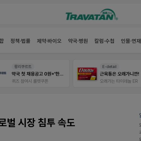
합
정책·법률
제약·바이오
약국·병원
칼럼·수첩
인물·연재
팜리쿠르트
E-detail
약국 첫 채용공고 0원+'한번 더' 무료 연장
근육통은 오래가니깐!
퀴즈 참여시 룰렛쿠폰
오래가는 타이레놀 ER
.글로벌 시장 침투 속도