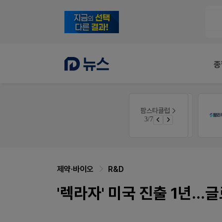
종
팜노트
팜스타클럽
공사례
이달의 약국 신제품(8월호)
3/7
면 쿠폰 증정
좋아요+의견남기면 쿠폰 증정
제약·바이오
R&D
'렉라자' 미국 진출 1년..