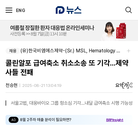
ENG
(유)한국비엠에스제약-(Sr.) MSL, Hematology (Permanent)
채용
콜린알포 급여축소 취소소송 또 기각...제약
사들 전패
요약
가
천승현
2025-08-21 13:04:19
서울고법, 대웅바이오 그룹 항소심 기각...내달 급여축소 시행 가능성
8월 2주차 매출 분석이 필요하면?
BRPInsight
AD