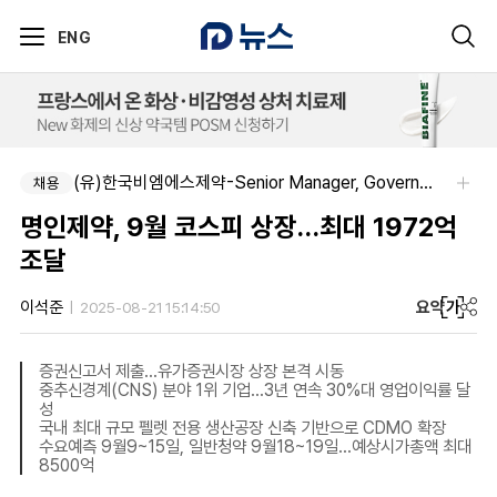
ENG
(유)한국비엠에스제약-Senior Manager, Government Affairs & External Liaison (Permanent)
채용
명인제약, 9월 코스피 상장…최대 1972억
조달
요약
가
이석준
2025-08-21 15:14:50
증권신고서 제출…유가증권시장 상장 본격 시동
중추신경계(CNS) 분야 1위 기업…3년 연속 30%대 영업이익률 달
성
국내 최대 규모 펠렛 전용 생산공장 신축 기반으로 CDMO 확장
수요예측 9월9~15일, 일반청약 9월18~19일…예상시가총액 최대
8500억