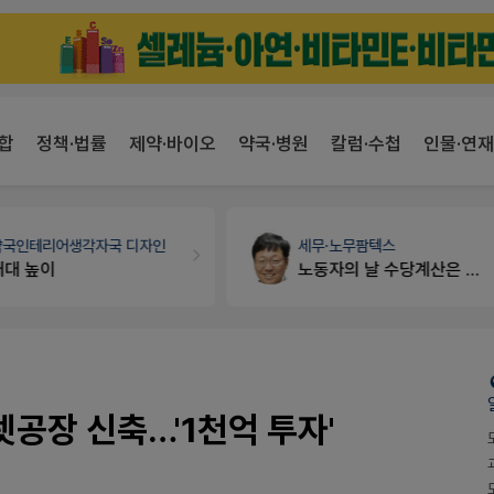
합
정책·법률
제약·바이오
약국·병원
칼럼·수첩
인물·연재
약국인테리어
생각자국 디자인
세무·노무
팜텍스
매대 높이
노동자의 날 수당계산은 어떻게 되나요
렛공장 신축…'1천억 투자'