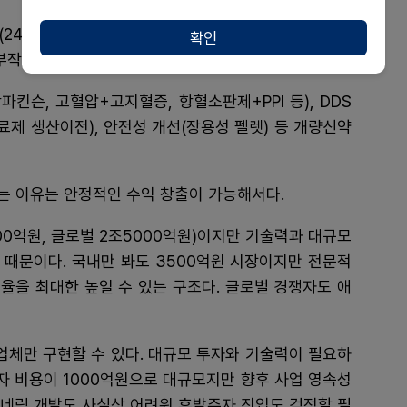
24시간), 장용(12시간), 속방(8시간) 펠렛이 가능하고
확인
부작용 위험성 감소) 등도 장점이다.
킨슨, 고혈압+고지혈증, 항혈소판제+PPI 등), DDS
치료제 생산이전), 안전성 개선(장용성 펠렛) 등 개량신약
는 이유는 안정적인 수익 창출이 가능해서다.
500억원, 글로벌 2조5000억원)이지만 기술력과 대규모
 때문이다. 국내만 봐도 3500억원 시장이지만 전문적
유율을 최대한 높일 수 있는 구조다. 글로벌 경쟁자도 애
업체만 구현할 수 있다. 대규모 투자와 기술력이 필요하
투자 비용이 1000억원으로 대규모지만 향후 사업 영속성
 제네릭 개발도 사실상 어려워 후발주자 진입도 걱정할 필