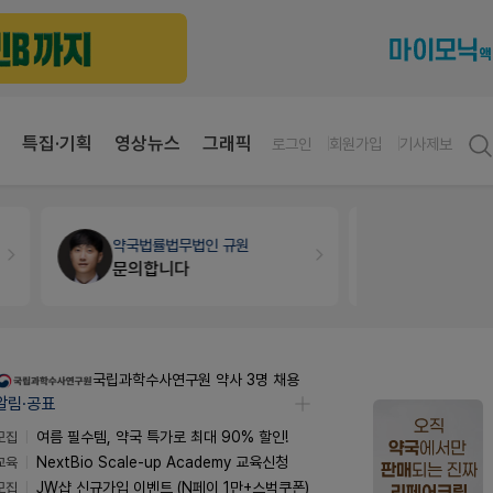
특집·기획
영상뉴스
그래픽
로그인
회원가입
기사제보
약국법률
법무법인 규원
개국·경영
휴
문의합니다
Pm2000
국립과학수사연구원 약사 3명 채용
알림·공표
모집
여름 필수템, 약국 특가로 최대 90% 할인!
교육
NextBio Scale-up Academy 교육신청
모집
JW샵 신규가입 이벤트 (N페이 1만+스벅쿠폰)