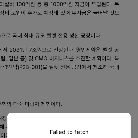
타설비 100억원 등 총 1000억원 자금이 투입된다. 독
후 장비 도입이 추가로 예정돼 있어 투자금은 늘어날 것으
)으로 국내 최대 규모 펠렛 전용 생산 공장이다.
에서 2031년 7조원으로 전망된다. 명인제약은 펠렛 공
럽, 일본 등) 및 CMO 비지니스를 추진할 계획이다. 특
 개량신약(P2B-001)을 펠렛 전용 공장에서 제조해 국내
구형의 다중 미립자 제형이다.
위장관에서 체액과 접촉해 쉽게 용해, 체내에 고르게 분
로 체내 흡수) ▲복합제 개량신약 기획 및 환자 복약 순응
Failed to fetch
등이다.