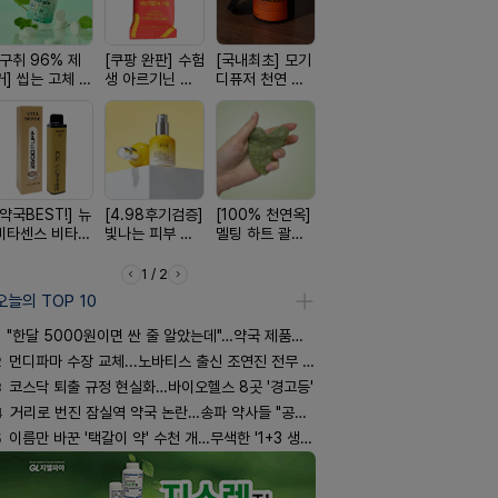
[구취 96% 제
[쿠팡 완판] 수험
[국내최초] 모기
[평점 4.9]약사
[올리브베
거] 씹는 고체 가
생 아르기닌 에
디퓨저 천연 계
선택 근본 솔루
Pick] 드링
글
너지 젤리
피 모키센트 디
션, 솔티스
강음료
퓨저
[약국BEST!] 뉴
[4.98후기검증]
[100% 천연옥]
[완전방수] 눈시
[24H 극강
비타센스 비타민
빛나는 피부 오
멜팅 하트 괄사
림없는 선크림
소이베베 
흡입기
브링 세럼
마사지기
(SPF50+)
크림
1 / 2
오늘의 TOP 10
"한달 5000원이면 싼 줄 알았는데"…약국 제품과 비교해보니
2
먼디파마 수장 교체...노바티스 출신 조연진 전무 내정
3
코스닥 퇴출 규정 현실화…바이오헬스 8곳 '경고등'
4
거리로 번진 잠실역 약국 논란…송파 약사들 "공공성 훼손"
5
이름만 바꾼 '택갈이 약' 수천 개…무색한 '1+3 생동'