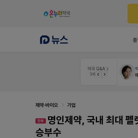
종
약국세무
미래 세무법인
약국 Q&A
3/6
약국 개국 대출 어떻게 받아야할지 어렵습니다
경단녀요건중 근로스득원천징수액
제약·바이오
기업
명인제약, 국내 최대 펠
단독
승부수