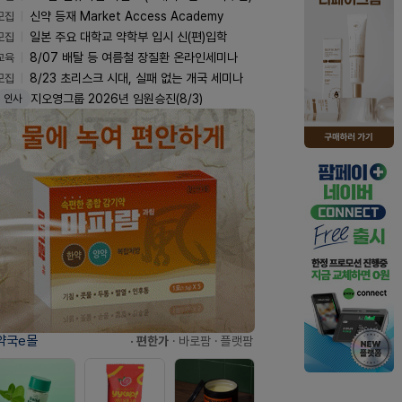
모집
신약 등재 Market Access Academy
모집
일본 주요 대학교 약학부 입시 신(편)입학
교육
8/07 배탈 등 여름철 장질환 온라인세미나
모집
8/23 초리스크 시대, 실패 없는 개국 세미나
지오영그룹 2026년 임원승진(8/3)
인사
약국e몰
· 편한가
· 바로팜
· 플랫팜