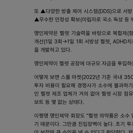
또 ▲다양한 방출 제어 시스템(DDS)으로 서방(
▲우수한 안정성 확보(미립자로 국소 독성 등 
명인제약은 펠렛 기술력을 바탕으로 복합제(항파
개선(1일 3회→1일 1회 서방성 펠렛, ADHD
을 개발하고 있다.
명인제약이 펠렛 공장에 대규모 자금을 투입하
어떻게 보면 스몰 마켓(2022년 기준 국내 3
투자 비용이 필요해 경쟁사가 소수에 불과하기
인 펠렛 제조 업체가 거의 없어 펠렛 시장 점
보트 등 몇 없는 상태다.
이행명 명인제약 회장도 "펠렛 의약품은 소수 
기 때문이다. 그만큼 진입장벽이 높다. 초기 
이 보장돼 큰 수익을 낼 수 있다고 판단한다.