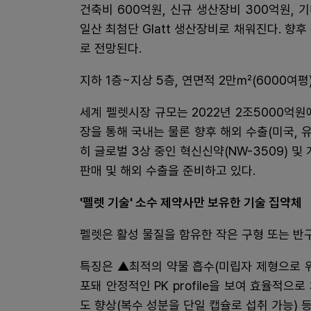
건축비 600억원, 신규 생산장비 300억원, 기
일산 최첨단 Glatt 생산장비로 채워진다. 향
로 전망된다.
지하 1층~지상 5층, 연면적 2만㎡(6000여평
세계 펠렛시장 규모는 2022년 2조5000억원
장을 통해 국내는 물론 향후 해외 수출(미국, 유
히 글로벌 3상 중인 혁신신약(NW-3509) 및
판매 및 해외 수출을 준비하고 있다.
'펠렛 기술' 소수 제약사만 보유한 기술 집약체
펠렛은 활성 물질을 함유한 작은 구형 또는 반
특징은 ▲최적의 약물 흡수(미립자 제형으로 
포돼 안정적인 PK profile을 보여 효율적으
도 향상(복수 성분을 단일 캡슐로 섭취 가능) 