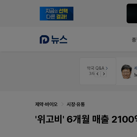
종
세무·노무
팜텍스
약
약국 Q&A
4/6
노동자의 날 수당계산은 어떻게 되나요
매
제약·바이오
시장·유통
'위고비' 6개월 매출 210