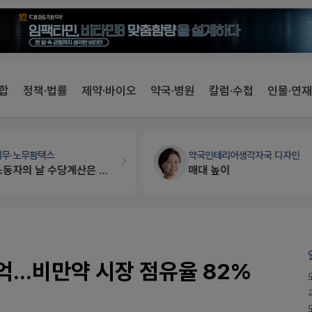
합
정책·법률
제약·바이오
약국·병원
칼럼·수첩
인물·연재
국인테리어
생각자국 디자인
개국·경영
휴베이스
대 높이
Pm2000쓰는데..
0억...비만약 시장 점유율 82%