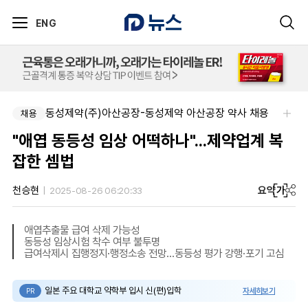
ENG
동성제약(주)아산공장-동성제약 아산공장 약사 채용
채용
"애엽 동등성 임상 어떡하나"...제약업계 복
잡한 셈법
요약
가
천승현
2025-08-26 06:20:33
애엽추출물 급여 삭제 가능성
동등성 임상시험 착수 여부 불투명
급여삭제시 집행정지·행정소송 전망...동등성 평가 강행·포기 고심
일본 주요 대학교 약학부 입시 신(편)입학
자세히보기
PR