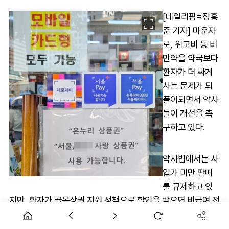
[데일리팜=정흥
준 기자] 마운자
로, 위고비 등 비
만약을 약국보다
환자가 더 싸게
사는 문제가 되
풀이되면서 약사
들이 개선을 촉
구하고 있다.
약사법에서는 사
입가 미만 판매
를 규제하고 있
지만, 환자가 골목상권 지원 정책으로 할인을 받으면 비급여 전
문약은 사입가 미만 구매가 가능하다.