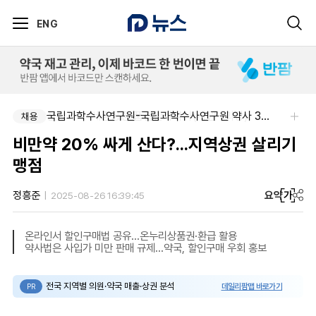
ENG
신신제약-세종공장 품질관리약사(사원~과장)
국립과학수사연구원-국립과학수사연구원 약사 3명 채용
채용
채용
비만약 20% 싸게 산다?...지역상권 살리기
맹점
요약
가
정흥준
2025-08-26 16:39:45
온라인서 할인구매법 공유...온누리상품권·환급 활용
약사법은 사입가 미만 판매 규제...약국, 할인구매 우회 홍보
전국 지역별 의원·약국 매출·상권 분석
데일리팜맵 바로가기
PR