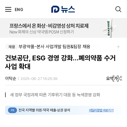
ENG
신신제약-세종공장 품질관리약사(사원~과장)
부광약품-본사 사업개발 팀원&팀장 채용
채용
채용
건보공단, ESG 경영 강화…폐의약품 수거
사업 확대
요약
가
이탁순
2025-08-27 16:25:39
새 정부 국정과제 따른 기후위기 대응 등 녹색경영 강화
전국 지역별 의원·약국 매출·상권 분석
데일리팜맵 바로가기
PR