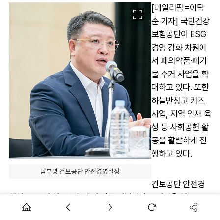
[데일리팜=이탁
순 기자] 국민건강
보험공단이 ESG
경영 강화 차원에
서 폐의약품·페기
물 수거 사업을 확
대하고 있다. 또한
하늘반창고 키즈
사업, 지역 인재 육
성 등 사회공헌 활
동을 활발하게 진
행하고 있다.
남부명 건보공단 안전경영실장
건보공단 안전경
영실은 27일 원주 본부에서 전문 기자단과 브리핑을 열고,
ESG 경영 성과와 앞으로 계획에 대해 설명했다.