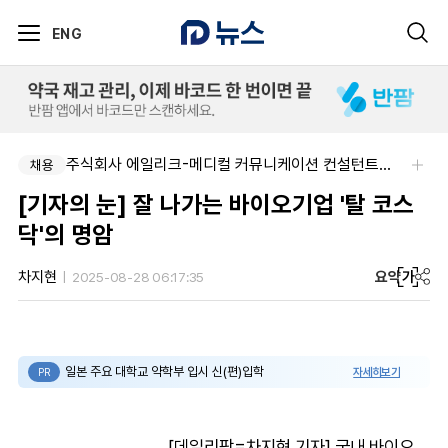
ENG
주식회사 에일리크-메디컬 커뮤니케이션 컨설턴트(Associate) / 메디컬라이터 채용
한국오츠카제약(주)-병원영업(MR) 채용연계형 인턴(신입사원) 모집 공고
채용
채용
[기자의 눈] 잘 나가는 바이오기업 '탈 코스
닥'의 명암
요약
가
차지현
2025-08-28 06:17:35
일본 주요 대학교 약학부 입시 신(편)입학
자세히보기
PR
[데일리팜=차지현 기자] 국내 바이오