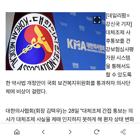
[데일리팜=
강신국 기자]
대체조제 사
후통보를 건
강보험심사평
가원 시스템
을 통해서도
할 수 있도록
한 약사법 개정안이 국회 보건복지위원회를 통과하자 의사단
체에 비상이 걸렸다.
대한의사협회(회장 김택우)는 28일 "대체조제 간접 통보는 의
사가 대체조제 사실을 제때 인지하지 못하게 해 환자 상태 변화
에 대한 신속한 대응을 어렵게 만든다"며 "대체조제는 의사의
처방권을 침해하고 의약분업의 기본 원칙을 훼손하는 행위"라