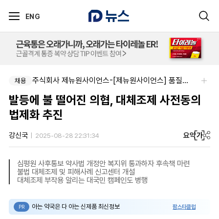
ENG
주식회사 제뉴원사이언스-[제뉴원사이언스] 품질관리약사 모집(경력무관)
채용
발등에 불 떨어진 의협, 대체조제 사전동의
법제화 추진
요약
가
강신국
2025-08-28 22:31:34
심평원 사후통보 약사법 개정안 복지위 통과하자 후속책 마련
불법 대체조제 및 피해사례 신고센터 개설
대체조제 부작용 알리는 대국민 캠페인도 병행
아는 약국은 다 아는 신제품 최신정보
팜스타클럽
PR