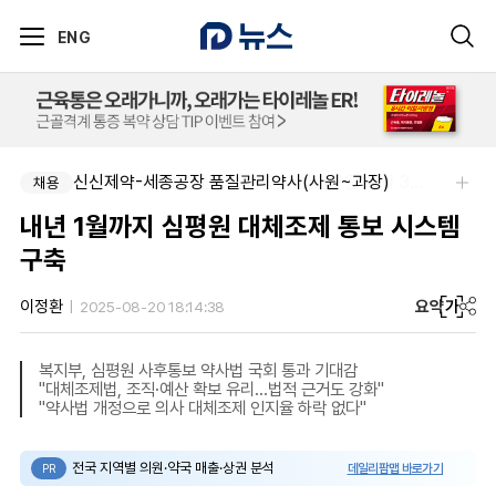
ENG
신신제약-세종공장 품질관리약사(사원~과장)
국립과학수사연구원-국립과학수사연구원 약사 3명 채용
채용
채용
내년 1월까지 심평원 대체조제 통보 시스템
구축
요약
가
이정환
2025-08-20 18:14:38
복지부, 심평원 사후통보 약사법 국회 통과 기대감
"대체조제법, 조직·예산 확보 유리…법적 근거도 강화"
"약사법 개정으로 의사 대체조제 인지율 하락 없다"
전국 지역별 의원·약국 매출·상권 분석
데일리팜맵 바로가기
PR