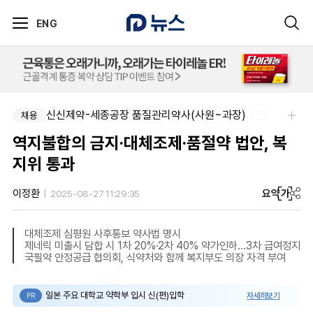
ENG
신신제약-세종공장 품질관리약사(사원~과장)
한국오츠카제약(주)-병원영업(MR) 채용연계형 인턴(신입사원) 모집 공고
채용
채용
역지불합의 금지·대체조제·품절약 법안, 복
지위 통과
요약
가
이정환
2025-08-27 11:29:35
대체조제 심평원 사후통보 약사법 명시
제네릭 미출시 담합 시 1차 20%·2차 40% 약가인하…3차 급여정지
국필약 안정공급 협의회, 식약처와 함께 복지부도 의장 자격 부여
일본 주요 대학교 약학부 입시 신(편)입학
자세히보기
PR