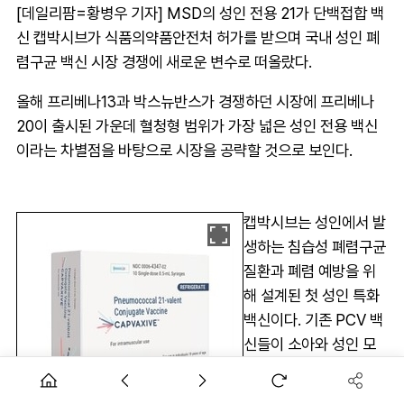
[데일리팜=황병우 기자] MSD의 성인 전용 21가 단백접합 백
신 캡박시브가 식품의약품안전처 허가를 받으며 국내 성인 폐
렴구균 백신 시장 경쟁에 새로운 변수로 떠올랐다.
올해 프리베나13과 박스뉴반스가 경쟁하던 시장에 프리베나
20이 출시된 가운데 혈청형 범위가 가장 넓은 성인 전용 백신
이라는 차별점을 바탕으로 시장을 공략할 것으로 보인다.
캡박시브는 성인에서 발
생하는 침습성 폐렴구균
질환과 폐렴 예방을 위
해 설계된 첫 성인 특화
백신이다. 기존 PCV 백
신들이 소아와 성인 모
두를 대상으로 했던 것
과 달리, 성인 집단의 역