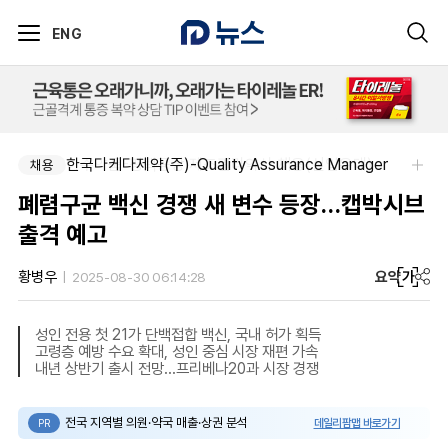
ENG
아주약품-평택공장 제조관리약사 채용(신입우대)
한국다케다제약(주)-Quality Assurance Manager
채용
채용
폐렴구균 백신 경쟁 새 변수 등장…캡박시브
출격 예고
요약
가
황병우
2025-08-30 06:14:28
성인 전용 첫 21가 단백접합 백신, 국내 허가 획득
고령층 예방 수요 확대, 성인 중심 시장 재편 가속
내년 상반기 출시 전망…프리베나20과 시장 경쟁
전국 지역별 의원·약국 매출·상권 분석
데일리팜맵 바로가기
PR