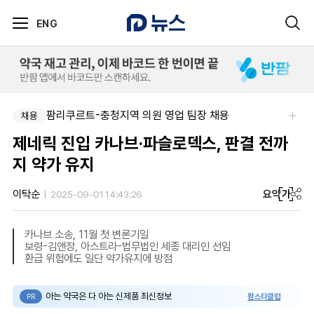
ENG
팜리쿠르트-충청지역 의원 영업 팀장 채용
채용
제네릭 진입 카나브·파슬로덱스, 판결 전까
지 약가 유지
요약
가
이탁순
2025-09-01 14:43:26
카나브 소송, 11월 첫 변론기일
보령-김앤장, 아스트라-법무법인 세종 대리인 선임
환급 위험에도 일단 약가유지에 방점
아는 약국은 다 아는 신제품 최신정보
팜스타클럽
PR