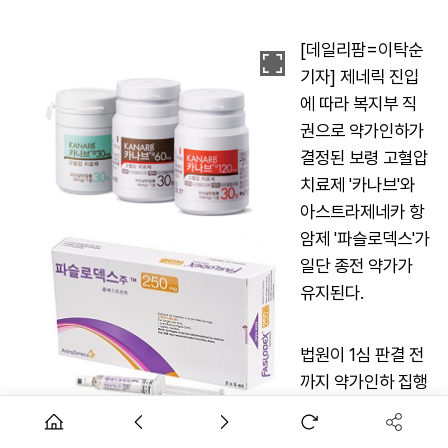
[데일리팜=이탁순
기자] 제네릭 진입
에 따라 복지부 직
권으로 약가인하가
결정된 보령 고혈압
치료제 '카나브'와
아스트라제네카 항
암제 '파슬로덱스'가
일단 종전 약가가
유지된다.
법원이 1심 판결 전
까지 약가인하 집행
을 정지하기로 한
것이다. 이들 제약