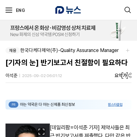
ENG
한국다케다제약(주)-Quality Assurance Manager
주식회사 에일리크-메디컬 커뮤니케이션 컨설턴트(Associate) / 메디컬라이터 채용
채용
채용
[기자의 눈] 반기보고서 친절함이 필요하다
요약
가
이석준
2025-09-02 06:01:12
아는 약국은 다 아는 신제품 최신정보
팜스타클럽
PR
[데일리팜=이석준 기자] 제약사들은 최
근 반기보고서를 제출했다. 다만 같은 반