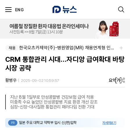
ENG
주식회사 에일리크-메디컬 커뮤니케이션 컨설턴트(Associate) / 메디컬라이터 채용
한국오츠카제약(주)-병원영업(MR) 채용연계형 인턴(신입사원) 모집 공고
채용
채용
CRM 통합관리 시대…자디앙 급여확대 바탕
시장 공략
요약
가
황병우
2025-09-02 10:59:57
지난 8월 1일부로 만성콩팥병 건강보험 급여 적용
미충족 수요 높았던 만성콩팥병 치료 환경 개선 강조
심장-신장-대사질환 통합관리 패러다임 전환 기대
일본 주요 대학교 약학부 입시 신(편)입학
자세히보기
PR