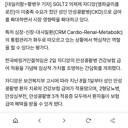
[데일리팜=황병우 기자] SGLT2 억제제 자디앙(엠파글리플
로진)이 미충족 수요가 컸던 성인 만성콩팥병(CKD)으로 급여
를 확대하면서 시장 영향력을 확대하고 있다.
특히 심장-신장-대사질환(CRM Cardio-Renal-Metabolic)
의 통합관리가 화두로 떠오르고 있는 상황에서 핵심적인 역할
을 할 수 있다는 평가다.
한국베링거인겔하임은 2일 자디앙의 만성콩팥병 건강보험 급
여 적용을 기념해 임상적 가치를 조명하는 간담회를 개최했다.
자디앙은 보건복지부 고시에 따라 지난 8월 1일부터 성인 만성
콩팥병 환자 치료에 건강보험 급여가 적용됐으며, 2형당뇨병,
만성심부전, 만성콩팥병 3개 적응증 모두에서 환자들이 보험
급여 혜택을 받을 수 있게 됐다.
이날 발표를 맡