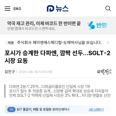
ENG
팜리쿠르트-충청지역 의원 영업 팀장 채용
주식회사 제이앤에스메디칼-도매약사님을 모십니다.
채용
채용
포시가 승계한 다파엔, 깜짝 선두…SGLT-2
시장 요동
요약
가
김진구
2025-08-18 12:00:56
다파엔 2분기 25억…다파글리플로진 단일제 시장 1위
포시가 철수 후 적응증 승계…신장병 급여 확대로 상승세 지속할까
전체 SGLT-2 억제제 단일제 시장은 3% 확대…자디앙·엔블로 선전
8/7 물갈이, 배탈 등 장질환 온라인세미나
사전 신청하기
PR