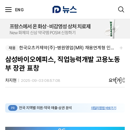
ENG
한국오츠카제약(주)-병원영업(MR) 채용연계형 인턴(신입사원) 모집 공고
채용
삼성바이오에피스, 직업능력개발 고용노동
부 장관 표창
요약
가
차지현
2025-09-03 08:57:08
전국 지역별 의원·약국 매출·상권 분석
데일리팜맵 바로가기
PR