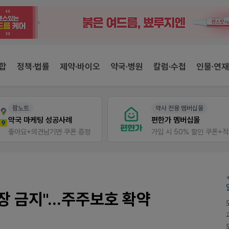
합
정책·법률
제약·바이오
약국·병원
칼럼·수첩
인물·연재
팜노트
약사 전용 멤버십몰
약국 마케팅 성공사례
편한가 멤버십몰
좋아요+의견남기면 쿠폰 증정
가
 금지"...주주보호 확약