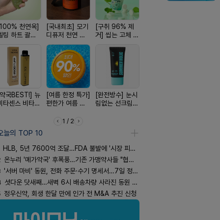
[100% 천연옥]
[국내최초] 모기
[구취 96% 제
[약물 0%] 터치
[올리브베
멜팅 하트 괄사
디퓨저 천연 계
거] 씹는 고체 가
훅 벌레독소 흡
Pick] 드링
마사지기
피 모키센트 디
글
인기
강음료
퓨저
[약국BEST!] 뉴
[여름 한정 특가]
[완전방수] 눈시
[평점 4.9]약사
[4.98후기
비타센스 비타민
편한가 여름 쿨
림없는 선크림
선택 근본 솔루
빛나는 피부
흡입기
세일! (여름 필수
(SPF50+)
션, 솔티스
브링 세럼
템 싹쓰리)
1 / 2
오늘의 TOP 10
HLB, 5년 7600억 조달…FDA 불발에 '시장 피로감'
2
온누리 '메가약국' 후폭풍…기존 가맹약사들 "협의체 만들자"
3
'서버 마비' 동원, 전화 주문·수기 명세서…7일 정상화 되나
4
셧다운 닷새째…새벽 6시 배송차량 사라진 동원 물류센터
5
정우신약, 회생 한달 만에 인가 전 M&A 추진 신청