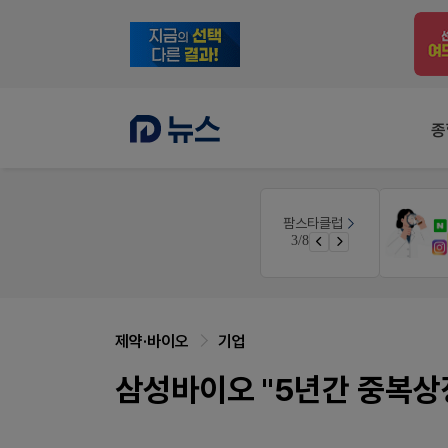
종
팜리쿠르트
팜스타클럽
니깐!
약국 첫 채용공고 0원+'한번 더' 무료 연장
3/8
 ER
퀴즈 참여시 룰렛쿠폰
제약·바이오
기업
삼성바이오 "5년간 중복상장