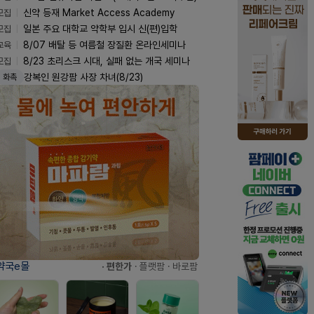
모집
신약 등재 Market Access Academy
모집
일본 주요 대학교 약학부 입시 신(편)입학
교육
8/07 배탈 등 여름철 장질환 온라인세미나
모집
8/23 초리스크 시대, 실패 없는 개국 세미나
강복인 원강팜 사장 차녀(8/23)
화촉
약국e몰
· 편한가
· 플랫팜
· 바로팜