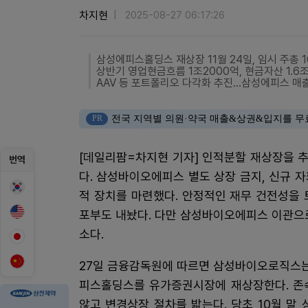
차지현
2025-08-27 06:17:26
삼성에피스홀딩스 재상장 11월 24일, 임시 주총 1
상반기 영업현금흐름 1조2000억, 현금자산 1.6조
AAV 등 포트폴리오 다각화 추진…삼성에피스 매
PR
전국 지역별 의원·약국 매출&상권&입지를 무
[데일리팜=차지현 기자] 인적분할 재상장을 
번역
다. 삼성바이오에피스 별도 상장 금지, 신규 
적 장치를 마련했다. 안정적인 재무 건전성을
포부도 내놨다. 다만 삼성바이오에피스 이관으
소다.
27일 금융감독원에 따르면 삼성바이오로직스는 
피스홀딩스를 유가증권시장에 재상장한다. 존
않고 변경상장 절차를 밟는다. 당초 10월 말