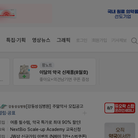
특집·기획
영상뉴스
그래픽
로그인
회원가입
기사제보
팜노트
약사 
이달의 약국 신제품(8월호)
JW S
입 시 50% 할인 쿠폰+적립금까지!
좋아요+의견남기면 쿠폰 증정
[강동성심병원] 주말약사 모집공고
알림·공표
모집
여름 필수템, 약국 특가로 최대 90% 할인!
교육
NextBio Scale-up Academy 교육신청
모집
JW샵 신규가입 이벤트 (N페이 1만+스벅쿠폰)