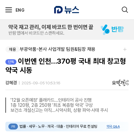
ENG
부광약품-본사 사업개발 팀원&팀장 채용
신신제약-세종공장 품질관리약사(사원~과장)
채용
채용
이번엔 인천…370평 국내 최대 창고형
단독
약국 시동
요약
가
강혜경
2025-09-05 10:53:16
'12월 오픈예정' 플래카드…인테리어 공사 진행
1층 120평, 2층 250평 '최초 복층형 약국' 구상
보건소 개설신고는 아직…시약사회, 상황 파악·사태 주시
법률 · 세무 · 노무 · 개국 · 대출 · 인테리어 무료 컨설팅
약국 Q&A
PR