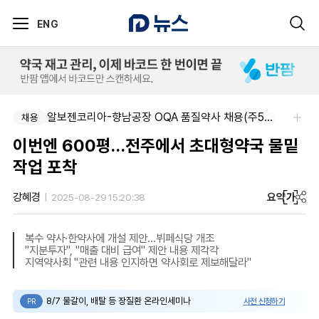
ENG
주식회사 한독-[한독] 신입 및 경력 직무별 수시채용
알보젠코리아-향남공장 OQA 품질약사 채용(주5일/파트타임 가능)
채용
채용
이번엔 600평…전주에서 초대형약국 물밑
작업 포착
요약
가
강혜경
2025-08-29 15:20:38
복수 약사·한약사에 개설 제안...뷔페식당 개조
"지분투자", "매출 대비 급여" 제안 내용 제각각
지역약사회 "관련 내용 인지하면 약사회로 제보해달라"
8/7 물갈이, 배탈 등 장질환 온라인세미나
사전 신청하기
PR