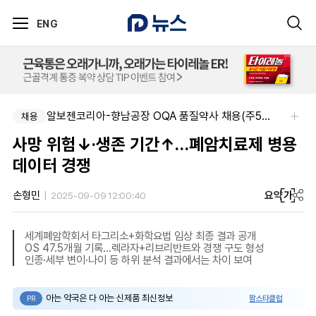
ENG
신신제약-세종공장 품질관리약사(사원~과장)
알보젠코리아-향남공장 OQA 품질약사 채용(주5일/파트타임 가능)
채용
채용
사망 위험↓·생존 기간↑…폐암치료제 병용
데이터 경쟁
요약
가
손형민
2025-09-09 12:00:40
세계폐암학회서 타그리소+화학요법 임상 최종 결과 공개
OS 47.5개월 기록…렉라자+리브리반트와 경쟁 구도 형성
인종·세부 변이·나이 등 하위 분석 결과에서는 차이 보여
아는 약국은 다 아는 신제품 최신정보
팜스타클럽
PR