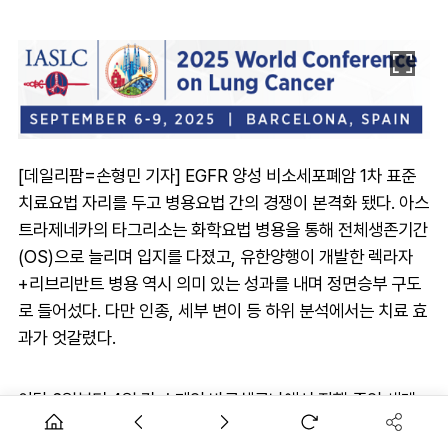
[데일리팜=손형민 기자] EGFR 양성 비소세포폐암 1차 표준
치료요법 자리를 두고 병용요법 간의 경쟁이 본격화 됐다. 아스
트라제네카의 타그리소는 화학요법 병용을 통해 전체생존기간
(OS)으로 늘리며 입지를 다졌고, 유한양행이 개발한 렉라자
+리브리반트 병용 역시 의미 있는 성과를 내며 정면승부 구도
로 들어섰다. 다만 인종, 세부 변이 등 하위 분석에서는 치료 효
과가 엇갈렸다.
이달 6일부터 4일 간 스페인 바르셀로나에서 진행 중인 세계
폐암학회 연례학술대회(WCLC 2025)에서는 타그리소+백금