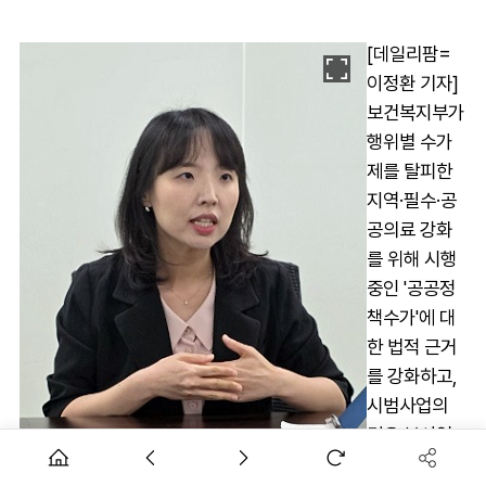
[데일리팜=
이정환 기자]
보건복지부가
행위별 수가
제를 탈피한
지역·필수·공
공의료 강화
를 위해 시행
중인 '공공정
책수가'에 대
한 법적 근거
를 강화하고,
시범사업의
경우 본사업
전환에 나선