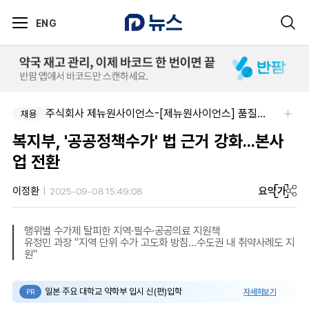
ENG
주식회사 제뉴원사이언스-[제뉴원사이언스] 품질관리약사 모집(경력무관)
채용
복지부, '공공정책수가' 법 근거 강화...본사
업 전환
요약
가
이정환
2025-09-08 15:49:08
행위별 수가제 탈피한 지역·필수·공공의료 지원책
유정민 과장 "지역 단위 수가 고도화 방침…수도권 내 취약사례도 지
원"
일본 주요 대학교 약학부 입시 신(편)입학
자세히보기
PR