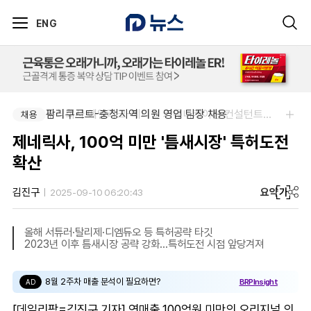
ENG
팜리쿠르트-충청지역 의원 영업 팀장 채용
주식회사 에일리크-메디컬 커뮤니케이션 컨설턴트(Associate) / 메디컬라이터 채용
채용
채용
제네릭사, 100억 미만 '틈새시장' 특허도전
확산
요약
가
김진구
2025-09-10 06:20:43
올해 서튜러·탈리제·디엠듀오 등 특허공략 타깃
2023년 이후 틈새시장 공략 강화…특허도전 시점 앞당겨져
8월 2주차 매출 분석이 필요하면?
BRPInsight
AD
[데일리팜=김진구 기자] 연매출 100억원 미만의 오리지널 의