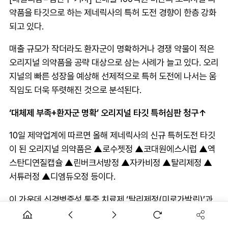
약품을 타깃으로 하는 제네릭사의 특허 도전 경향이 한층 강화
되고 있다.
매출 규모가 작더라도 환자군이 명확하거나 경쟁 약물이 적은
오리지널 의약품을 공략 대상으로 삼는 사례가 늘고 있다. 오리
지널의 빠른 성장을 예상해 선제적으로 특허 도전에 나서는 움
직임도 더욱 뚜렷해진 것으로 분석된다.
‘대체제 부족+환자군 명확’ 오리지널 타깃 특허심판 청구↑
10일 제약업계에 따르면 올해 제네릭사의 신규 특허도전 타깃
이 된 오리지널 의약품은 ▲로수젯정 ▲코대원에스시럽 ▲엑
스탄디연질캡슐 ▲린버크서방정 ▲자카비정 ▲탈리제정 ▲
서튜러정 ▲디엠듀오정 등이다.
이 가운데 신경병증성 통증 치료제 ‘탈리제정(미로가발린)’과
결핵 치료제 ‘서튜러정(베다퀼린)’은 2023년 기준 매출이 100
억원 미만이다. 디엠듀오정의 경우 작년 10월 허가를 받아 올