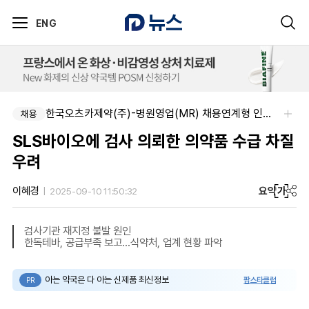
ENG
한국오츠카제약(주)-병원영업(MR) 채용연계형 인턴(신입사원) 모집 공고
채용
SLS바이오에 검사 의뢰한 의약품 수급 차질
우려
요약
가
이혜경
2025-09-10 11:50:32
검사기관 재지정 불발 원인
한독테바, 공급부족 보고...식약처, 업계 현황 파악
아는 약국은 다 아는 신제품 최신정보
팜스타클럽
PR