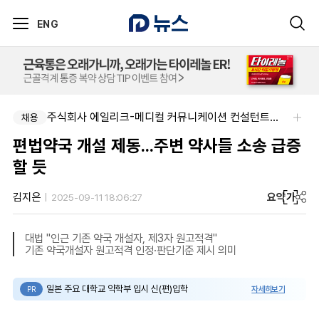
ENG
주식회사 에일리크-메디컬 커뮤니케이션 컨설턴트(Associate) / 메디컬라이터 채용
채용
편법약국 개설 제동...주변 약사들 소송 급증
할 듯
요약
가
김지은
2025-09-11 18:06:27
대법 "인근 기존 약국 개설자, 제3자 원고적격"
기존 약국개설자 원고적격 인정·판단기준 제시 의미
일본 주요 대학교 약학부 입시 신(편)입학
자세히보기
PR