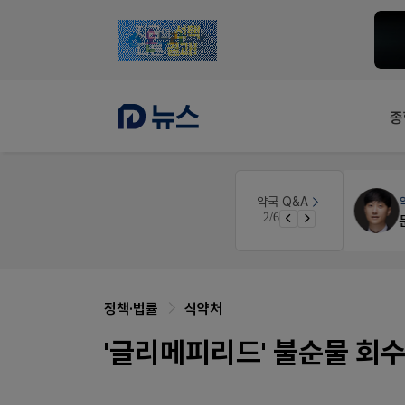
종
약국법률
법무법인 규원
약국 Q&A
3/6
약국 개국 대출 어떻게 받아야할지 어렵습니다
문의합니다
정책·법률
식약처
'글리메피리드' 불순물 회수