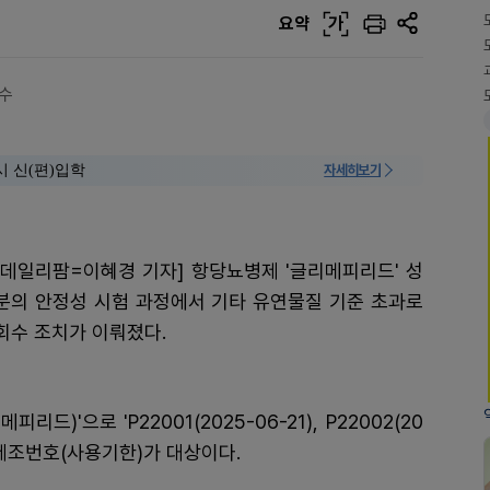
요약
가
회수
시 신(편)입학
자세히보기
[데일리팜=이혜경 기자] 항당뇨병제 '글리메피리드' 성
분의 안정성 시험 과정에서 기타 유연물질 기준 초과로
회수 조치가 이뤄졌다.
'으로 'P22001(2025-06-21), P22002(20
 3개 제조번호(사용기한)가 대상이다.