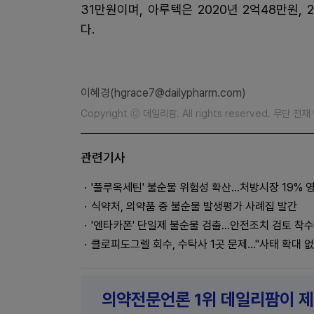
31만원이며, 아루텍은 2020년 2억48만원, 2
다.
이혜경(hgrace7@dailypharm.com)
Copyright ⓒ 데일리팜. All rights reserved. 무단 전
관련기사
'플루옥세틴' 불순물 위험성 확산...처방시장 19% 
식약처, 의약품 중 불순물 발생평가 사례집 발간
'엔타카폰' 단일제 불순물 검출...안전조치 검토 착수
클로피도그렐 회수, 수탁사 1곳 문제…"사태 확대 없
의약전문언론 1위 데일리팜이 