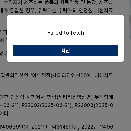
라 수탁자가 제조하는 품목과 원료약품 및 분량, 제조방
 일체가 동일한 경우, 위탁자는 수탁자의 안정성 시험자료
리피드정', 인트로바이오파마 '글리메디정', 보령바이오
Failed to fetch
이에스제약 '케이릴정' 등이 위탁생산되고 있다.
확인
 성분의 회수 사태를 보더라도 1곳의 수탁사 문제로 30
일반의약품인 '아루텍정(세티리진염산염)'에 대해서도
시판후 안정성 시험에서 함량(세티리진염산염) 부적합에
-21), P22002(2025-06-21), P22003(2025-0
이다.
639만원, 2021년 1억3146만원, 2022년 1억96