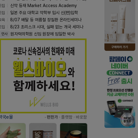
모집
신약 등재 Market Access Academy
모집
일본 주요 대학교 약학부 입시 신(편)입학
교육
8/07 배탈 등 여름철 장질환 온라인세미나
모집
8/23 초리스크 시대, 실패 없는 개국 세미나
원자력의학원 신임 원장에 임일한 박사
인사
약국e몰
· 편한가
· 플랫팜
· 바로팜