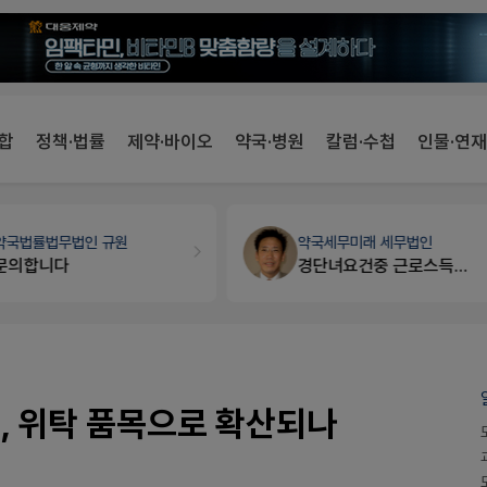
합
정책·법률
제약·바이오
약국·병원
칼럼·수첩
인물·연재
약국세무
미래 세무법인
개국·경영
휴베이스
경단녀요건중 근로스득원천징수액
Pm2000쓰는데..
, 위탁 품목으로 확산되나