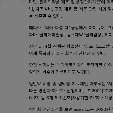
다만 '완제의약품 제조 및 품질관리기준'에 따
법, 제조설비, 포장 재료 등 제조 관련 사항
를 제출할 수 있다.
메디카코리아 화성 제1공장에서 아이큐어 '그
파마 '글리메피릴정', 킴스제약 '글리킴정', 케
지난 3~4월 진행된 항혈전제 '클로피도그렐'
여개 품목의 영업자 회수가 진행된 바 있다.
한편 식약처는 메디카코리아의 로글리코 이외 
영업자 회수가 진행된다고 밝혔다.
일반약 비염 및 결막염 치료제인 아루텍은 '
따른 영업자 회수'가 진행되며, 'P22001(2025-06
6-21) 등 3개 제조번호(사용기한)가 회수 대상
식약처 생산실적을 보면 로글리코는 2020년 1억9