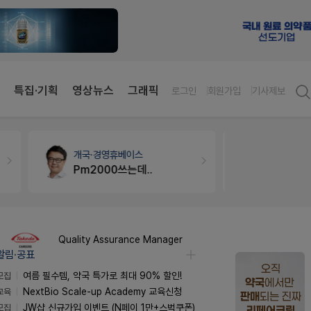
특집·기획
영상뉴스
그래픽
로그인
회원가입
기사제보
약국인테리어
생각자국 디자인
세무·노무
팜
매대 높이
Quality Assurance Manager
알림·공표
모집
여름 필수템, 약국 특가로 최대 90% 할인!
교육
NextBio Scale-up Academy 교육신청
모집
JW샵 신규가입 이벤트 (N페이 1만+스벅쿠폰)