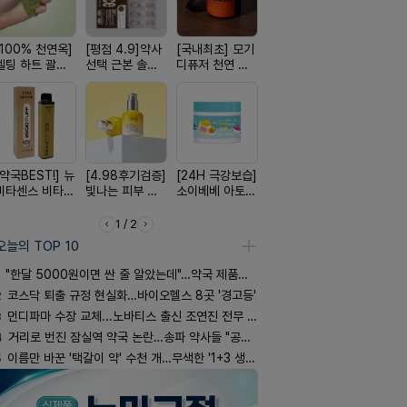
[100% 천연옥]
[평점 4.9]약사
[국내최초] 모기
[약물 0%] 터치
[구취 96%
멜팅 하트 괄사
선택 근본 솔루
디퓨저 천연 계
훅 벌레독소 흡
거] 씹는 고
마사지기
션, 솔티스
피 모키센트 디
인기
글
퓨저
[약국BEST!] 뉴
[4.98후기검증]
[24H 극강보습]
[여름 한정 특가]
[완전방수]
비타센스 비타민
빛나는 피부 오
소이베베 아토
편한가 여름 쿨
림없는 선
흡입기
브링 세럼
크림
세일! (여름 필수
(SPF50+)
템 싹쓰리)
1 / 2
오늘의 TOP 10
"한달 5000원이면 싼 줄 알았는데"…약국 제품과 비교해보니
2
코스닥 퇴출 규정 현실화…바이오헬스 8곳 '경고등'
3
먼디파마 수장 교체...노바티스 출신 조연진 전무 내정
4
거리로 번진 잠실역 약국 논란…송파 약사들 "공공성 훼손"
5
이름만 바꾼 '택갈이 약' 수천 개…무색한 '1+3 생동'