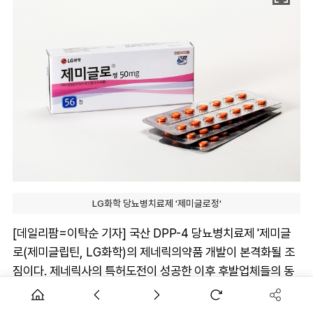
LG화학 당뇨병치료제 '제미글로정'
[데일리팜=이탁순 기자] 국산 DPP-4 당뇨병치료제 '제미글
로(제미글립틴, LG화학)의 제네릭의약품 개발이 본격화될 조
짐이다. 제네릭사의 특허도전이 성공한 이후 후발업체들의 동
등성 임상시험이 시작되고 있다.