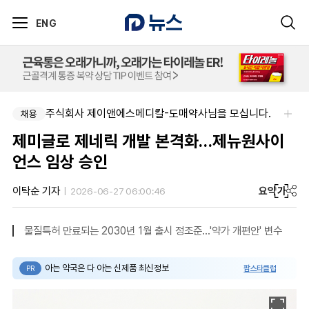
ENG
주식회사 제이앤에스메디칼-도매약사님을 모십니다.
채용
제미글로 제네릭 개발 본격화…제뉴원사이
언스 임상 승인
요약
가
이탁순 기자
2026-06-27 06:00:46
물질특허 만료되는 2030년 1월 출시 정조준…'약가 개편안' 변수
아는 약국은 다 아는 신제품 최신정보
팜스타클럽
PR