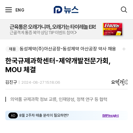
ENG
동성제약(주)아산공장-동성제약 아산공장 약사 채용
SK 바이오팜 (주)-[SK바이오팜] 각 부문 신입/경력 구성원 영입
채용
채용
한국규제과학센터-제약개발전문가회,
MOU 체결
요약
가
김진구
2024-08-27 15:18:06
의약품 규제과학 정보 교류, 인재양성, 정책 연구 등 협력
8월 2주차 매출 분석이 필요하면?
BRPInsight
AD