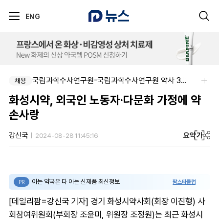
ENG
국립과학수사연구원-국립과학수사연구원 약사 3명 채용
채용
화성시약, 외국인 노동자·다문화 가정에 약
손사랑
요약
가
강신국
2024-08-28 11:45:16
아는 약국은 다 아는 신제품 최신정보
팜스타클럽
PR
[데일리팜=강신국 기자] 경기 화성시약사회(회장 이진형) 사
회참여위원회(부회장 조윤미, 위원장 조정원)는 최근 화성시