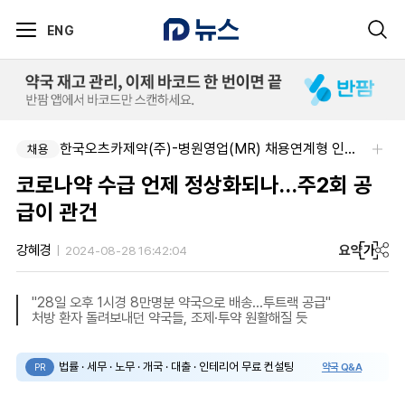
ENG
한국오츠카제약(주)-병원영업(MR) 채용연계형 인턴(신입사원) 모집 공고
채용
코로나약 수급 언제 정상화되나…주2회 공
급이 관건
요약
가
강혜경
2024-08-28 16:42:04
"28일 오후 1시경 8만명분 약국으로 배송…투트랙 공급"
처방 환자 돌려보내던 약국들, 조제·투약 원활해질 듯
법률 · 세무 · 노무 · 개국 · 대출 · 인테리어 무료 컨설팅
약국 Q&A
PR