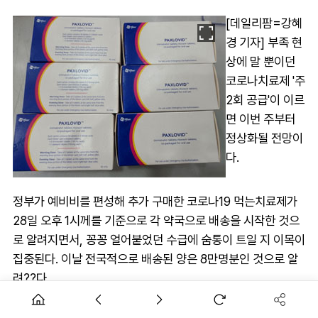
[데일리팜=강혜
경 기자] 부족 현
상에 말 뿐이던
코로나치료제 '주
2회 공급'이 이르
면 이번 주부터
정상화될 전망이
다.
정부가 예비비를 편성해 추가 구매한 코로나19 먹는치료제가
28일 오후 1시께를 기준으로 각 약국으로 배송을 시작한 것으
로 알려지면서, 꽁꽁 얼어붙었던 수급에 숨통이 트일 지 이목이
집중된다. 이날 전국적으로 배송된 양은 8만명분인 것으로 알
려??다.
또 질병관리청과 대한약사회 등에 따르면 이번 주 부터는 주2