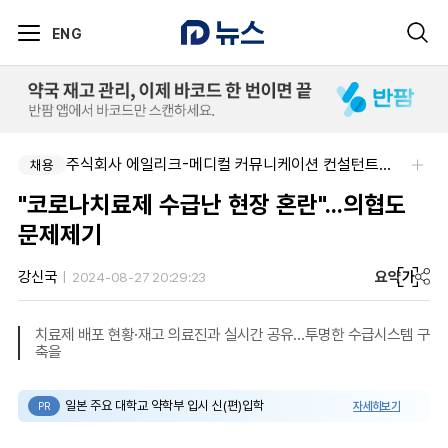
ENG
주식회사 에일리크-메디컬 커뮤니케이션 컨설턴트(Associate) / 메디컬라이터 채용
채용
"코로나치료제 수급난 현장 혼란"...의협도
문제제기
요약
가
강신국
2024-08-27 20:29:23
치료제 배포 현황·재고 의료진과 실시간 공유...투명한 수급시스템 구
축을
일본 주요 대학교 약학부 입시 신(편)입학
자세히보기
PR