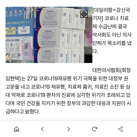
[데일리팜=강신국
기자] 코로나 치료
제 수급난에 결국
약사회도 아닌 의사
단체가 목소리를 냈
다.
대한의사협회(회장
임현택)는 27일 코로나19재유행 위기 극복을 위한 대정부 권
고문을 내고 코로나19 재유행, 치료제 품귀, 의료진 소진 등 삼
대 악재로 코로나19 환자의 진료에 심각한 위기가 초래되고 있
다며 국민 건강을 지키기 위한 정부의 과감한 대응과 지원이 시
급하다고 밝혔다.
의협은 "코로나19 치료제의 조속한 공급과 고위험군 환자에게
적시 투약이 이뤄질 수 있도록 구체적이고 실효적인 공급체계