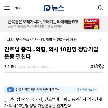
ENG
부광약품-본사 사업개발 팀원&팀장 채용
채용
간호법 충격...의협, 의사 10만명 정당가입
운동 펼친다
요약
가
강신국
2024-08-28 19:29:33
전국 지역별 의원·약국 매출·상권 분석
데일리팜맵 바로가기
PR
[데일리팜=강신국 기자] 간호법이 국회를 통과하자 의사단체
가 의사 10만명 정당 가입운동을 전개한다.